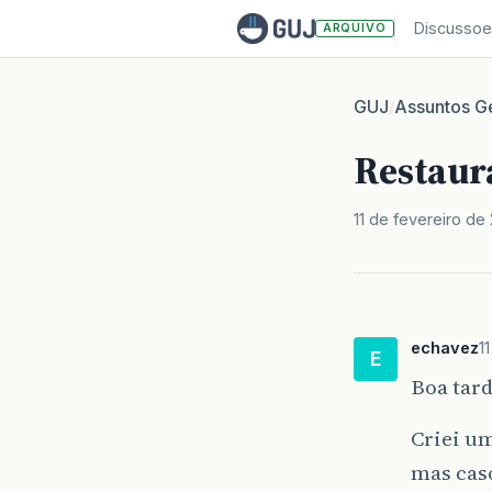
Discussoe
ARQUIVO
GUJ
Assuntos Ge
/
Restaur
11 de fevereiro de
echavez
1
E
Boa tard
Criei um
mas cas