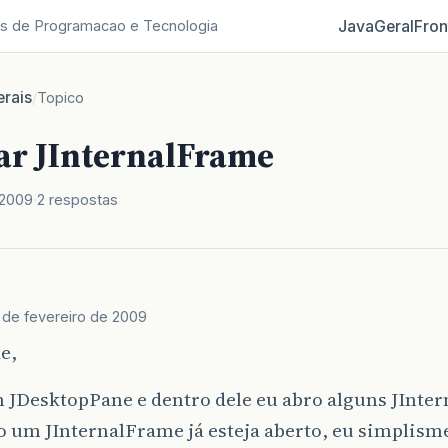
Java
Geral
Fron
s de Programacao e Tecnologia
rais
/
Topico
ar JInternalFrame
 2009
2 respostas
1 de fevereiro de 2009
e,
 JDesktopPane e dentro dele eu abro alguns JInte
o um JInternalFrame já esteja aberto, eu simplis