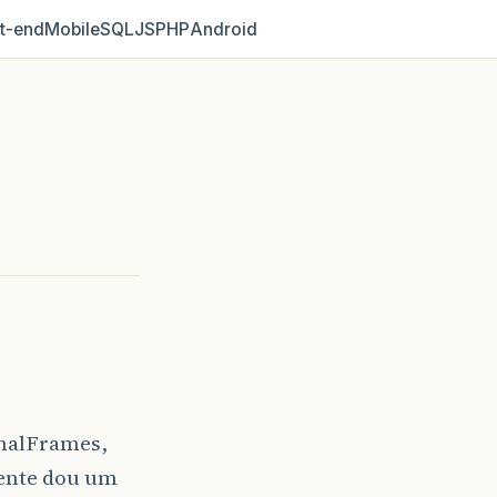
t‑end
Mobile
SQL
JS
PHP
Android
rnalFrames,
mente dou um