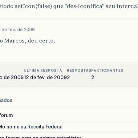
todo setIcon(false) que “des-iconifica” seu interna
2 de fev. de 2009
o Marcos, deu certo.
ULTIMA RESPOSTA
RESPOSTAS
PARTICIPANTES
ro de 2009
12 de fev. de 2009
2
2
nados
forum
lo nome na Receita Federal