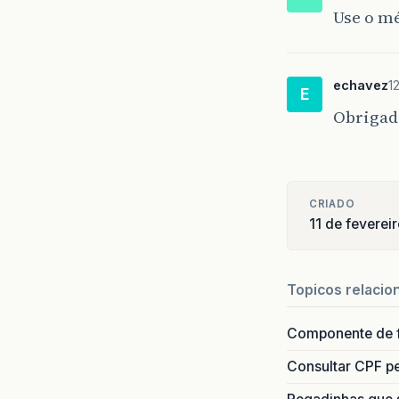
Use o mé
echavez
1
E
Obrigad
CRIADO
11 de feverei
Topicos relacio
Componente de 
Consultar CPF pe