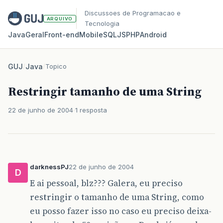
Discussoes de Programacao e
ARQUIVO
Tecnologia
Java
Geral
Front‑end
Mobile
SQL
JS
PHP
Android
GUJ
/
Java
/
Topico
Restringir tamanho de uma String
22 de junho de 2004
1 resposta
darknessPJ
22 de junho de 2004
D
E ai pessoal, blz??? Galera, eu preciso
restringir o tamanho de uma String, como
eu posso fazer isso no caso eu preciso deixa-