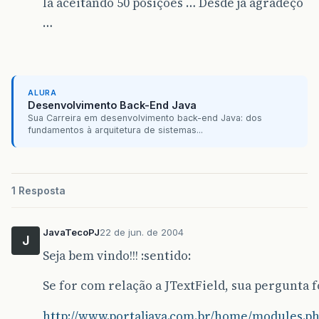
la aceitando 50 posições … Desde já agradeço
…
ALURA
Desenvolvimento Back-End Java
Sua Carreira em desenvolvimento back-end Java: dos
fundamentos à arquitetura de sistemas...
1 Resposta
JavaTecoPJ
22 de jun. de 2004
J
Seja bem vindo!!! :sentido:
Se for com relação a JTextField, sua pergunta f
http://www.portaljava.com.br/home/modules.p