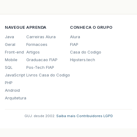
NAVEGUE
APRENDA
CONHECA O GRUPO
Java
Carreiras Alura
Alura
Geral
Formacoes
FIAP
Front-end
Artigos
Casa do Codigo
Mobile
Graduacao FIAP
Hipsters.tech
SQL
Pos-Tech FIAP
JavaScript
Livros Casa do Codigo
PHP
Android
Arquitetura
GUJ: desde 2002.
·
Saiba mais
·
Contribuidores
·
LGPD