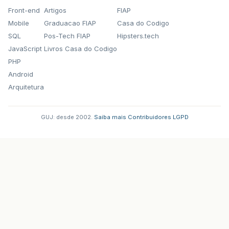
Front-end
Artigos
FIAP
Mobile
Graduacao FIAP
Casa do Codigo
SQL
Pos-Tech FIAP
Hipsters.tech
JavaScript
Livros Casa do Codigo
PHP
Android
Arquitetura
GUJ: desde 2002.
·
Saiba mais
·
Contribuidores
·
LGPD