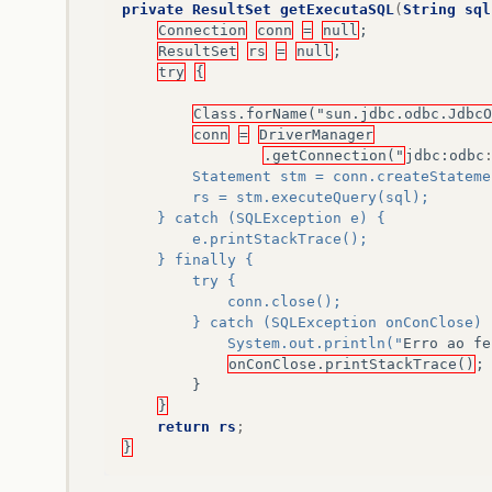
private
ResultSet
getExecutaSQL
(
String
sql
Connection
conn
=
null
;
ResultSet
rs
=
null
;
try
{
Class.forName("sun.jdbc.odbc.JdbcO
conn
=
DriverManager
.getConnection("
jdbc
:
odbc
		Statement stm = conn.createStatem
		rs = stm.executeQuery(sql);
	} catch (SQLException e) {
		e.printStackTrace();
	} finally {
		try {
			conn.close();
		} catch (SQLException onConClose) 
			System.out.println("
Erro
ao
fe
onConClose.printStackTrace()
;
}
}
return
rs
;
}