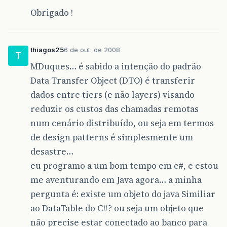
Obrigado !
thiagos25
6 de out. de 2008
T
MDuques… é sabido a intenção do padrão
Data Transfer Object (DTO) é transferir
dados entre tiers (e não layers) visando
reduzir os custos das chamadas remotas
num cenário distribuído, ou seja em termos
de design patterns é simplesmente um
desastre…
eu programo a um bom tempo em c#, e estou
me aventurando em Java agora… a minha
pergunta é: existe um objeto do java Similiar
ao DataTable do C#? ou seja um objeto que
não precise estar conectado ao banco para