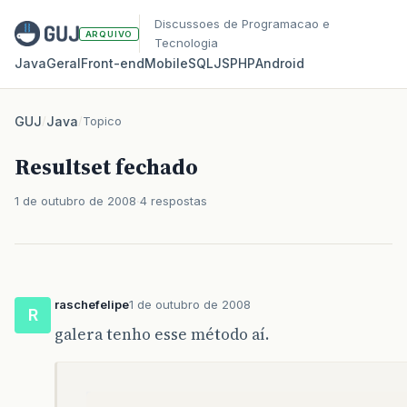
Discussoes de Programacao e
ARQUIVO
Tecnologia
Java
Geral
Front‑end
Mobile
SQL
JS
PHP
Android
GUJ
/
Java
/
Topico
Resultset fechado
1 de outubro de 2008
4 respostas
raschefelipe
1 de outubro de 2008
R
galera tenho esse método aí.