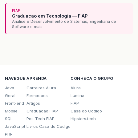
{
okSelecionado
=
false
;
//Marcamos que
FIAP
setModal
(
true
);
//A dialog tem
Graduacao em Tecnologia — FIAP
setVisible
(
true
);
//Mostramos a 
Analise e Desenvolvimento de Sistemas, Engenharia de
return
okSelecionado
;
//Retornamos t
Software e mais
}
private
void
mostrarResultados
(
ResultSet
rs
)
Statement
statement
;
String
[]
tableColumnsName
=
{
""
,
"Códi
final
DefaultTableModel
aModel
=
new
D
NAVEGUE
APRENDA
CONHECA O GRUPO
@Override
public
Class
getColumnClass
(
int
co
Java
Carreiras Alura
Alura
Class
returnValue
;
Geral
Formacoes
Lumina
if
((
column
>=
0
)
&&
(
column
<
if
(
getValueAt
(
0
,
column
)
Front-end
Artigos
FIAP
returnValue
=
getValue
Mobile
Graduacao FIAP
Casa do Codigo
}
else
{
SQL
Pos-Tech FIAP
Hipsters.tech
returnValue
=
Object
.
c
}
JavaScript
Livros Casa do Codigo
}
else
{
PHP
returnValue
=
Object
.
class