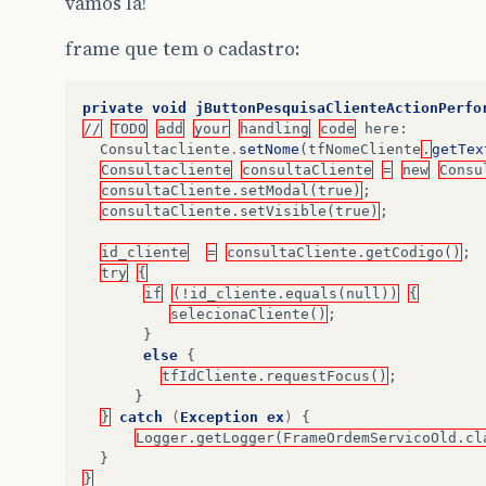
vamos lá!
frame que tem o cadastro:
private
void
jButtonPesquisaClienteActionPerfo
//
TODO
add
your
handling
code
here
:
Consultacliente
.
setNome
(
tfNomeCliente
.
getTex
Consultacliente
consultaCliente
=
new
Consu
consultaCliente.setModal(true)
;
consultaCliente.setVisible(true)
;
id_cliente
=
consultaCliente.getCodigo()
;
try
{
if
(!id_cliente.equals(null))
{
selecionaCliente()
;
}
else
{
tfIdCliente.requestFocus()
;
}
}
catch
(
Exception
ex
)
{
Logger.getLogger(FrameOrdemServicoOld.cl
}
}