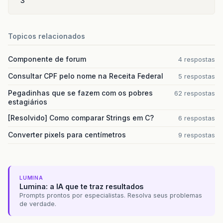
3
Consultacliente
(
Object
object
)
{
try
{
initialize
();
Topicos relacionados
}
catch
(
ClassNotFoundException
ex
)
{
Logger
.
getLogger
(
Consultacliente
.
c
}
Componente de forum
4 respostas
}
Consultar CPF pelo nome na Receita Federal
5 respostas
public
Object
getCodigo
()
{
Pegadinhas que se fazem com os pobres
62 respostas
return
Codigo
;
estagiários
//throw new UnsupportedOperationExcept
}
[Resolvido] Como comparar Strings em C?
6 respostas
public
static
void
setNome
(
String
Nome
)
{
Converter pixels para centímetros
9 respostas
nomeConsulta
=
Nome
;
}
public
String
getNome
()
{
LUMINA
return
nomeConsulta
;
Lumina: a IA que te traz resultados
}
Prompts prontos por especialistas. Resolva seus problemas
de verdade.
public
boolean
SelecionaDados
()