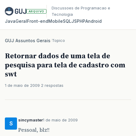
Discussoes de Programacao e
ARQUIVO
Tecnologia
Java
Geral
Front‑end
Mobile
SQL
JS
PHP
Android
GUJ
/
Assuntos Gerais
/
Topico
Retornar dados de uma tela de
pesquisa para tela de cadastro com
swt
1 de maio de 2009
2 respostas
sincymaster
1 de maio de 2009
S
Pessoal, blz!!