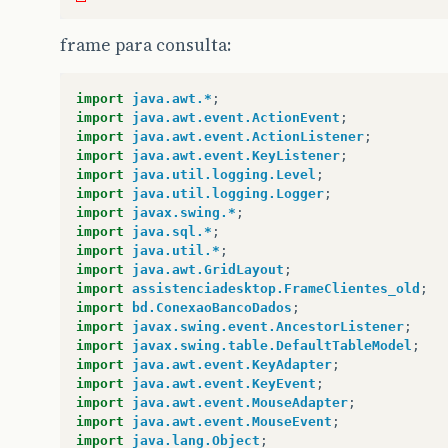
frame para consulta:
import
java.awt.*
;
import
java.awt.event.ActionEvent
;
import
java.awt.event.ActionListener
;
import
java.awt.event.KeyListener
;
import
java.util.logging.Level
;
import
java.util.logging.Logger
;
import
javax.swing.*
;
import
java.sql.*
;
import
java.util.*
;
import
java.awt.GridLayout
;
import
assistenciadesktop.FrameClientes_old
;
import
bd.ConexaoBancoDados
;
import
javax.swing.event.AncestorListener
;
import
javax.swing.table.DefaultTableModel
;
import
java.awt.event.KeyAdapter
;
import
java.awt.event.KeyEvent
;
import
java.awt.event.MouseAdapter
;
import
java.awt.event.MouseEvent
;
import
java.lang.Object
;