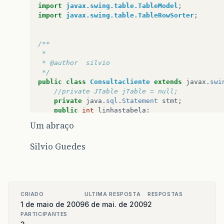
import
javax.swing.table.TableModel
;
import
javax.swing.table.TableRowSorter
;
/**
 *
 * @author  silvio
 */
public
class
Consultacliente
extends
javax
.
swi
//private JTable jTable = null;
private
java
.
sql
.
Statement
stmt
;
public
int
linhastabela
;
public
Object
Codigo
;
Um abraço
private
boolean
okSelecionado
;
static
String
nomeConsulta
;
Silvio Guedes
/** Creates new form Consultacliente */
public
Consultacliente
(
java
.
awt
.
Frame
pare
CRIADO
ULTIMA RESPOSTA
RESPOSTAS
super
(
parent
,
modal
);
1 de maio de 2009
6 de mai. de 2009
2
initComponents
();
}
PARTICIPANTES