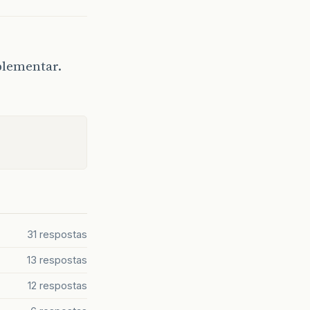
plementar.
31 respostas
13 respostas
12 respostas