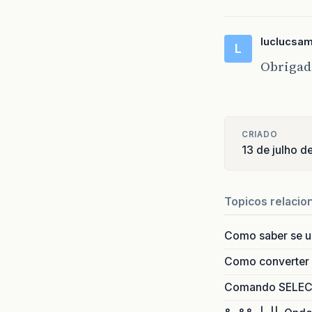
luclucsa
L
Obrigad
CRIADO
13 de julho 
Topicos relacio
Como saber se 
Como converter i
Comando SELECT 