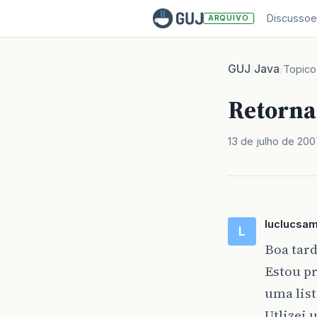
Discussoe
ARQUIVO
GUJ
Java
/
/
Topico
Retorna
13 de julho de 200
luclucsa
L
Boa tard
Estou p
uma list
Utlizei 