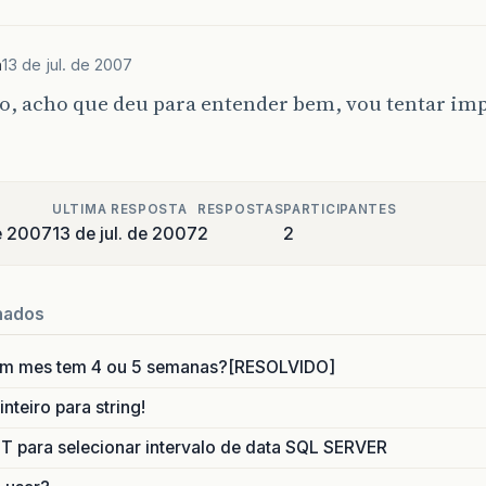
m
13 de jul. de 2007
o, acho que deu para entender bem, vou tentar im
ULTIMA RESPOSTA
RESPOSTAS
PARTICIPANTES
de 2007
13 de jul. de 2007
2
2
nados
um mes tem 4 ou 5 semanas?[RESOLVIDO]
nteiro para string!
para selecionar intervalo de data SQL SERVER