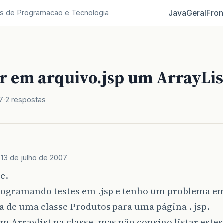
Java
Geral
Fron
s de Programacao e Tecnologia
r em arquivo.jsp um ArrayLis
7
2 respostas
m
13 de julho de 2007
e.
rogramando testes em .jsp e tenho um problema e
a de uma classe Produtos para uma página . jsp.
um Arraylist na classe, mas não consigo listar este