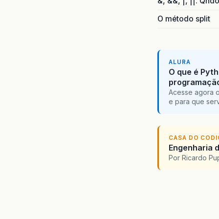
&, &&, |, ||. Qnd
O método split
ALURA
O que é Pyth
programaçã
Acesse agora o
e para que serv
CASA DO COD
Engenharia d
Por Ricardo P