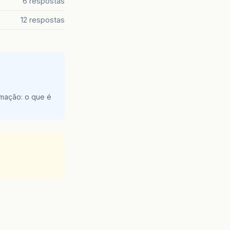
6 respostas
12 respostas
e
amação: o que é