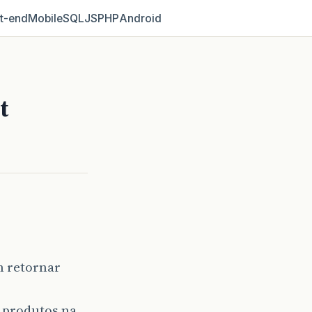
t‑end
Mobile
SQL
JS
PHP
Android
t
m retornar
s produtos na