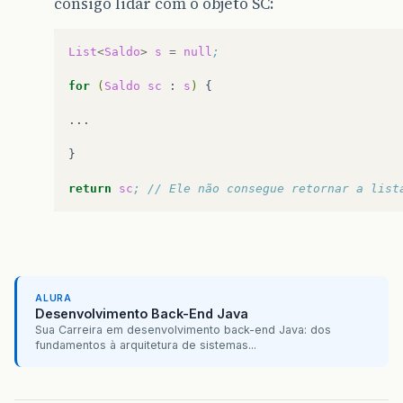
consigo lidar com o objeto SC:
List
<
Saldo
>
s
=
null
;
for
(
Saldo
sc
:
s
)
{

...

}

return
sc
; // Ele não consegue retornar a list
ALURA
Desenvolvimento Back-End Java
Sua Carreira em desenvolvimento back-end Java: dos
fundamentos à arquitetura de sistemas...