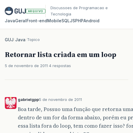
Discussoes de Programacao e
ARQUIVO
Tecnologia
Java
Geral
Front‑end
Mobile
SQL
JS
PHP
Android
GUJ
/
Java
/
Topico
Retornar lista criada em um loop
5 de novembro de 2011
4 respostas
gabrielgpp
5 de novembro de 2011
Boa tarde, Possuo uma função que retorna uma 
dentro de um for da forma abaixo, porém eu p
essa lista fora do loop, tem como fazer isso? fo