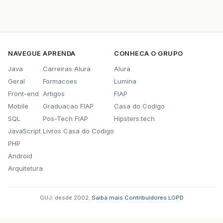
NAVEGUE
APRENDA
CONHECA O GRUPO
Java
Carreiras Alura
Alura
Geral
Formacoes
Lumina
Front-end
Artigos
FIAP
Mobile
Graduacao FIAP
Casa do Codigo
SQL
Pos-Tech FIAP
Hipsters.tech
JavaScript
Livros Casa do Codigo
PHP
Android
Arquitetura
GUJ: desde 2002.
·
Saiba mais
·
Contribuidores
·
LGPD