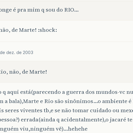
onge é pra mim q sou do RIO…
não, de Marte! :shock:
 de dez. de 2003
io, não, de Marte!
 q aqui está(parecendo a guerra dos mundos-vc nu
 a bala),Marte e Rio são sinônimos…o ambiente é 
s seres viventes tb,e se não tomar cuidado ou mex
essoa?) errada(ainda q acidentalmente),o jacaré te
nguém viu,ninguém vê)…hehehe