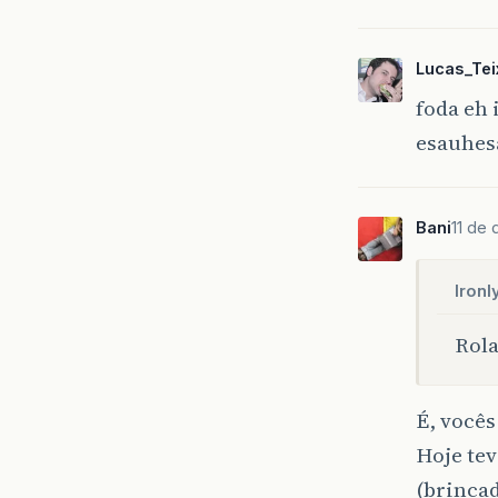
Lucas_Tei
foda eh 
esauhes
Bani
11 de
Ironl
Rola
É, você
Hoje tev
(brinca