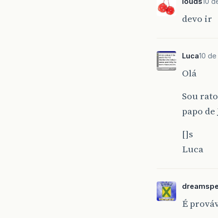
louds
10 d
devo ir
Luca
10 de
Olá
Sou rato
papo de 
[]s
Luca
dreamspe
É prováv