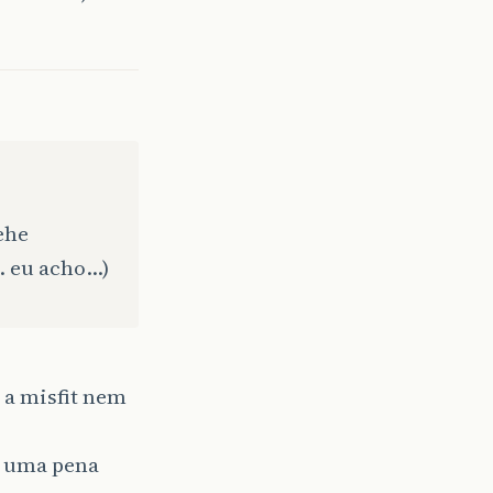
ehe
… eu acho…)
 a misfit nem
i uma pena