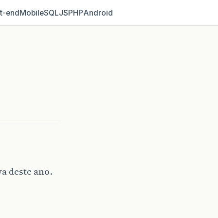
t‑end
Mobile
SQL
JS
PHP
Android
va deste ano.