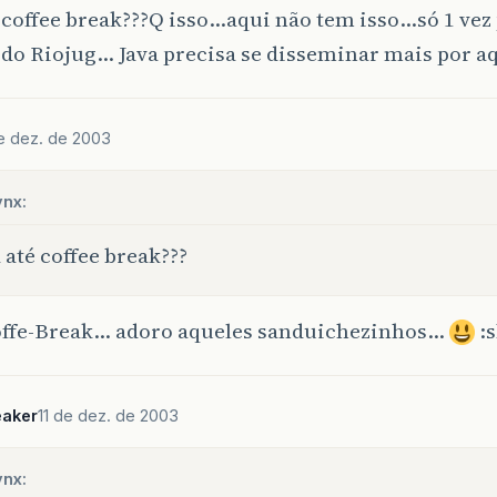
 coffee break???Q isso…aqui não tem isso…só 1 vez
do Riojug… Java precisa se disseminar mais por aq
de dez. de 2003
ynx:
 até coffee break???
offe-Break… adoro aqueles sanduichezinhos…
:s
aker
11 de dez. de 2003
ynx: