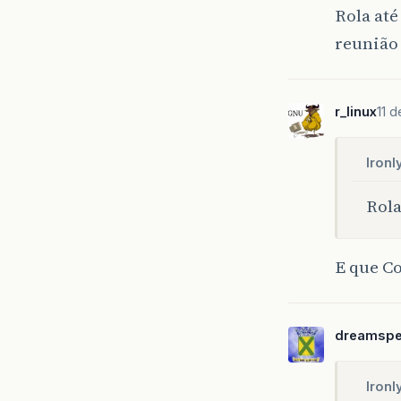
Rola até
reunião 
r_linux
11 
Ironl
Rola
E que C
dreamspe
Ironl