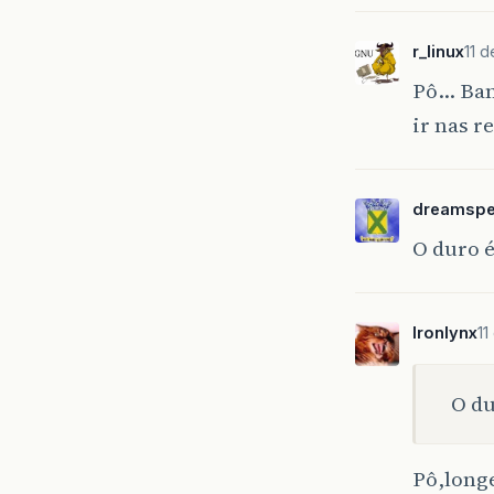
r_linux
11 
Pô… Ban
ir nas 
dreamspe
O duro é
Ironlynx
11
O du
Pô,long