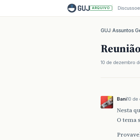
Discussoe
ARQUIVO
GUJ
Assuntos Ge
/
Reunião
10 de dezembro d
Bani
10 de
Nesta qu
O tema s
Provavel