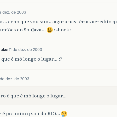
de dez. de 2003
i… acho que vou sim… agora nas férias acredito q
reuniões do SouJava…
:shock:
aker
11 de dez. de 2003
 que é mó longe o lugar… :?
 de dez. de 2003
ro é que é mó longe o lugar…
e é pra mim q sou do RIO…