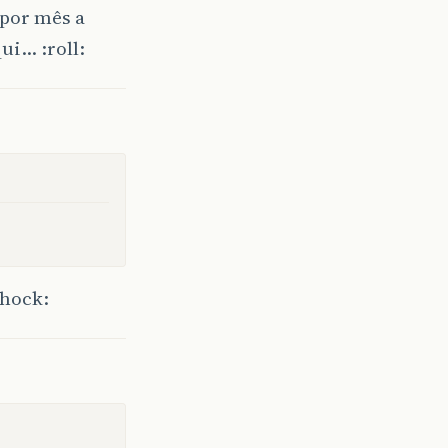
 por mês a
ui… :roll:
hock: