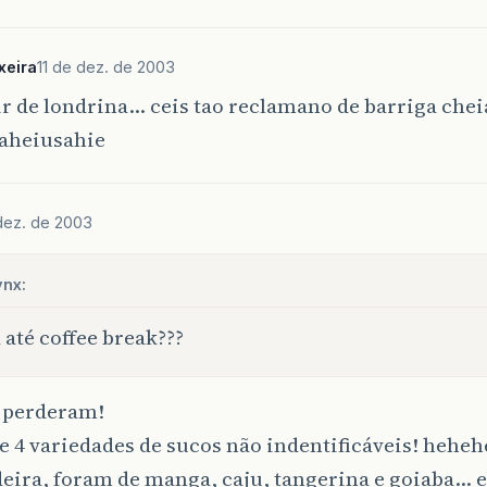
xeira
11 de dez. de 2003
ir de londrina… ceis tao reclamano de barriga chei
aheiusahie
 dez. de 2003
ynx:
 até coffee break???
s perderam!
e 4 variedades de sucos não indentificáveis! heheh
deira, foram de manga, caju, tangerina e goiaba… 