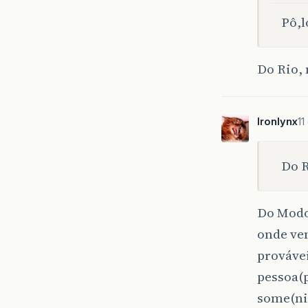
Pô,l
Do Rio, 
Ironlynx
11
Do R
Do Modo
onde vem
provávei
pessoa(p
some(ni