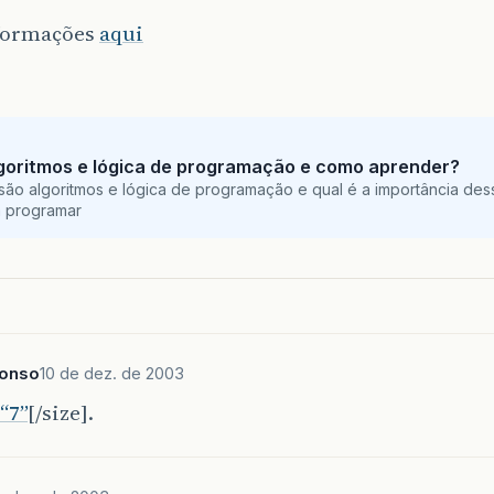
formações
aqui
goritmos e lógica de programação e como aprender?
são algoritmos e lógica de programação e qual é a importância des
a programar
fonso
10 de dez. de 2003
“7”
[/size].