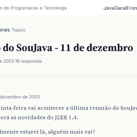
Java
Geral
Fron
s de Programacao e Tecnologia
rais
/
Topico
 do SouJava - 11 de dezembro
e 2003
18 respostas
 dezembro de 2003
inta-feira vai acontecer a última reunião do SouJa
erá as novidades do J2EE 1.4.
mente estarei lá, alguém mais vai?