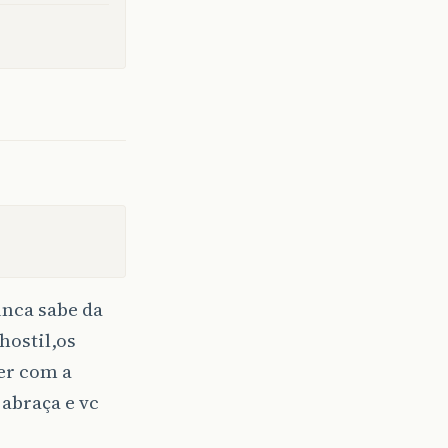
nca sabe da
hostil,os
er com a
 abraça e vc