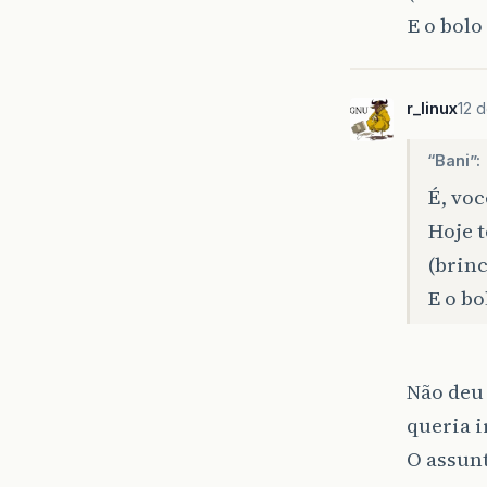
E o bolo
r_linux
12 
“Bani”:
É, vo
Hoje t
(brin
E o bo
Não deu 
queria i
O assun