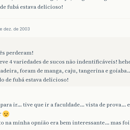
 de fubá estava delicioso!
de dez. de 2003
cês perderam!
eve 4 variedades de sucos não indentificáveis! heh
cadeira, foram de manga, caju, tangerina e goiaba
lo de fubá estava delicioso!
para ir… tive que ir a faculdade… vista de prova… e
r
to na minha opnião era bem interessante… mas fo