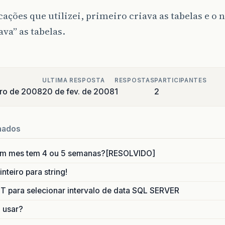
cações que utilizei, primeiro criava as tabelas e o 
va” as tabelas.
ULTIMA RESPOSTA
RESPOSTAS
PARTICIPANTES
iro de 2008
20 de fev. de 2008
1
2
nados
um mes tem 4 ou 5 semanas?[RESOLVIDO]
nteiro para string!
para selecionar intervalo de data SQL SERVER
o usar?