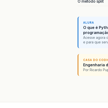
O método split
ALURA
O que é Pyth
programaçã
Acesse agora o
e para que serv
CASA DO COD
Engenharia d
Por Ricardo P