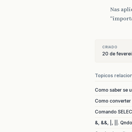
Nas apli
“importa
CRIADO
20 de fevere
Topicos relacio
Como saber se 
Como converter i
Comando SELECT 
&, &&, |, ||. Qnd