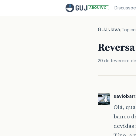
Discussoe
ARQUIVO
GUJ
Java
/
/
Topico
Reversa 
20 de fevereiro d
saviobarr
Olá, qua
banco de
devidas 
Tipo, a 