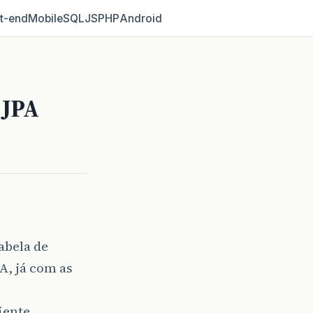
t‑end
Mobile
SQL
JS
PHP
Android
 JPA
abela de
A, já com as
liente