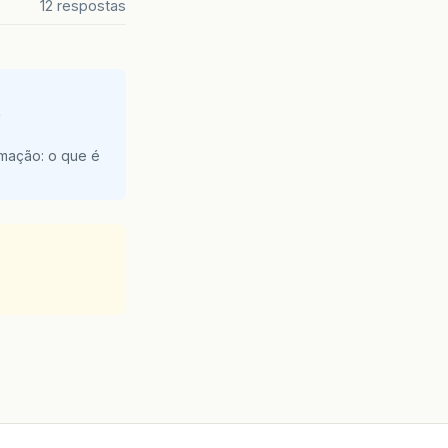
12 respostas
e
amação: o que é