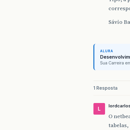
correspo
Sávio B
ALURA
Desenvolvim
Sua Carreira e
1 Resposta
lordcarlo
L
O netbea
tabelas