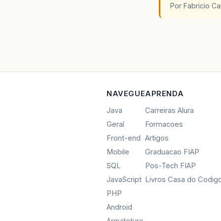
Por Fabricio C
NAVEGUE
APRENDA
Java
Carreiras Alura
Geral
Formacoes
Front-end
Artigos
Mobile
Graduacao FIAP
SQL
Pos-Tech FIAP
JavaScript
Livros Casa do Codig
PHP
Android
Arquitetura