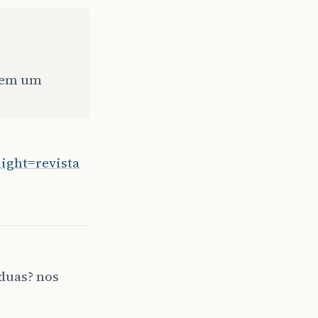
 tem um
ight=revista
 duas? nos