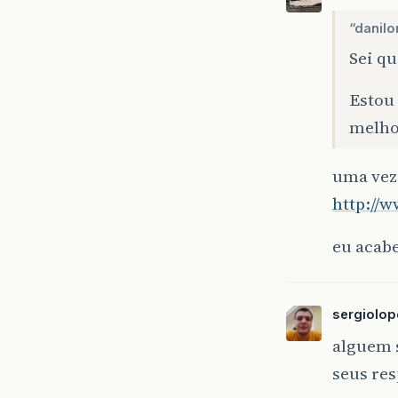
“danilo
Sei q
Estou
melho
uma vez 
http://
eu acabe
sergiolop
alguem s
seus res