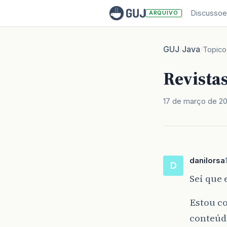
Discussoe
ARQUIVO
GUJ
Java
/
/
Topico
Revista
17 de março de 2
danilorsa
D
Sei que 
Estou c
conteúd