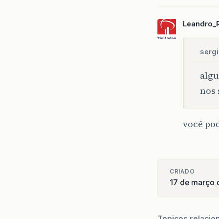
Leandro_
serg
algu
nos 
você pod
CRIADO
17 de março
Topicos relacio