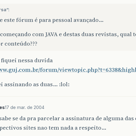
rsa”:
ue este fórum é para pessoal avançado…
 começando com JAVA e destas duas revistas, qual
r conteúdo???
fiquei nessa duvida
www.guj.com.br/forum/viewtopic.php?t=6338&highl
i assinando as duas… :lol:
es
17 de mar. de 2004
abe se da pra parcelar a assinatura de alguma das
pectivos sites nao tem nada a respeito…