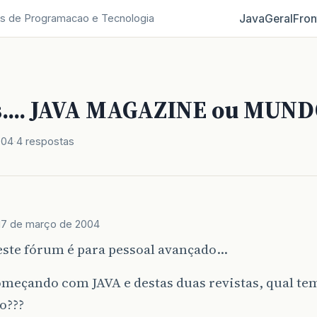
Java
Geral
Fron
s de Programacao e Tecnologia
s.... JAVA MAGAZINE ou MUND
004
4 respostas
17 de março de 2004
este fórum é para pessoal avançado…
omeçando com JAVA e destas duas revistas, qual t
o???