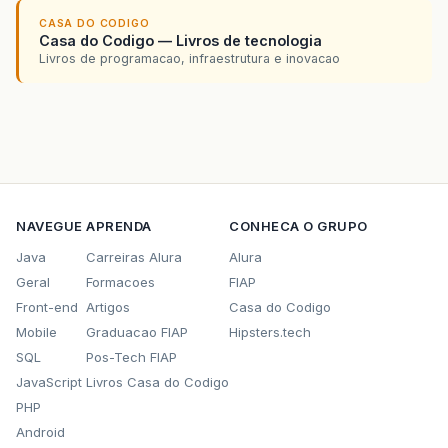
CASA DO CODIGO
Casa do Codigo — Livros de tecnologia
Livros de programacao, infraestrutura e inovacao
NAVEGUE
APRENDA
CONHECA O GRUPO
Java
Carreiras Alura
Alura
Geral
Formacoes
FIAP
Front-end
Artigos
Casa do Codigo
Mobile
Graduacao FIAP
Hipsters.tech
SQL
Pos-Tech FIAP
JavaScript
Livros Casa do Codigo
PHP
Android