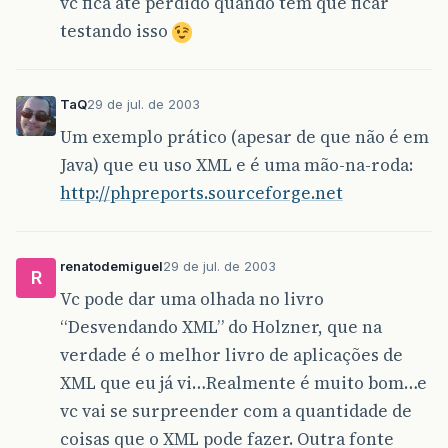
vc fica até perdido quando tem que ficar
testando isso
TaQ
29 de jul. de 2003
Um exemplo prático (apesar de que não é em
Java) que eu uso XML e é uma mão-na-roda:
http://phpreports.sourceforge.net
renatodemiguel
29 de jul. de 2003
R
Vc pode dar uma olhada no livro
“Desvendando XML” do Holzner, que na
verdade é o melhor livro de aplicações de
XML que eu já vi…Realmente é muito bom…e
vc vai se surpreender com a quantidade de
coisas que o XML pode fazer. Outra fonte