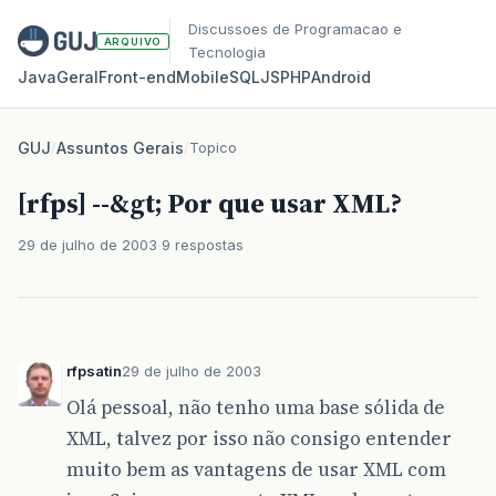
Discussoes de Programacao e
ARQUIVO
Tecnologia
Java
Geral
Front‑end
Mobile
SQL
JS
PHP
Android
GUJ
/
Assuntos Gerais
/
Topico
[rfps] --&gt; Por que usar XML?
29 de julho de 2003
9 respostas
rfpsatin
29 de julho de 2003
Olá pessoal, não tenho uma base sólida de
XML, talvez por isso não consigo entender
muito bem as vantagens de usar XML com