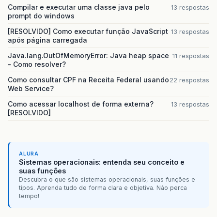
<param-name>
url-regex-ignore-pattern
</param
Compilar e executar uma classe java pelo
13 respostas
<param-value>
.+/-/.+
</param-value>
prompt do windows
</init-param>
</filter>
[RESOLVIDO] Como executar função JavaScript
13 respostas
após página carregada
<filter>
<filter-name>
GZip
Filter
</filter-name>
Java.lang.OutOfMemoryError: Java heap space
11 respostas
<filter-class>
com.liferay.portal.kernel.serv
- Como resolver?
<init-param>
<param-name>
filter-class
</param-name>
Como consultar CPF na Receita Federal usando
22 respostas
<param-value>
com.liferay.portal.servlet.fil
Web Service?
</init-param>
Como acessar localhost de forma externa?
13 respostas
</filter>
[RESOLVIDO]
<filter>
<filter-name>
Header
Filter
</filter-name>
<filter-class>
com.liferay.portal.kernel.serv
<init-param>
<param-name>
filter-class
</param-name>
ALURA
<param-value>
com.liferay.portal.servlet.fil
Sistemas operacionais: entenda seu conceito e
</init-param>
suas funções
<init-param>
Descubra o que são sistemas operacionais, suas funções e
<param-name>
url-regex-ignore-pattern
</param
tipos. Aprenda tudo de forma clara e objetiva. Não perca
tempo!
<param-value>
.+/-/.+
</param-value>
</init-param>
<init-param>