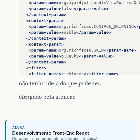
<param-name>
org.ajax4jsf.handleViewExpiredOn
<param-value>
false
</param-value>
</context-param>
<context-param>
<param-name>
org.richfaces.CONTROL_SKINNING
</
<param-value>
enable
</param-value>
</context-param>
<context-param>
<param-name>
org.richfaces.SKIN
</param-name>
<param-value>
blueSky
</param-value>
</context-param>
<filter>
<filter-name>
richfaces
</filter-name>
<filter-class>
org.ajax4jsf.Filter
</filter-cl
não tenho ideia do que pode ser.
<init-param>
<param-name>
createTempFiles
</param-name>
obrigado pela atenção
<param-value>
false
</param-value>
</init-param>
<init-param>
<param-name>
maxRequestSize
</param-name>
<param-value>
389719040
</param-value>
</init-param>
ALURA
Desenvolvimento Front-End React
</filter>
Do primeiro componente à liderança técnica!
<filter>