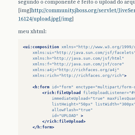
segundo o componente é feito o upload do arqu
[img]
http://community.jboss.org/servlet/JiveS
16124/upload.jpg[/img
]
meu xhtml:
<ui:composition
xmlns=
"http://www.w3.org/1999/
xmlns:ui=
"http://java.sun.com/jsf/facelets
xmlns:h=
"http://java.sun.com/jsf/html"
xmlns:f=
"http://java.sun.com/jsf/core"
xmlns:a4j=
"http://richfaces.org/a4j"
xmlns:rich=
"http://richfaces.org/rich"
>
<h:form
id=
"form"
enctype=
"multipart/form-
<rich:fileUpload
fileUploadListener=
"#
immediateUpload=
"true"
maxFilesQua
listHeight=
"50px"
listWidth=
"300px
allowFlash=
"true"
id=
"UPLOAD"
>
</rich:fileUpload>
</h:form>