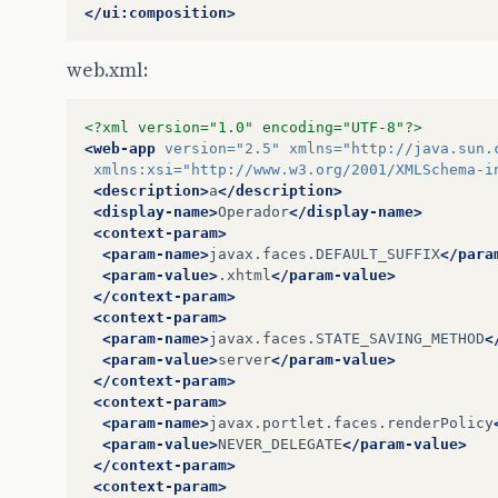
</ui:composition>
web.xml:
<?xml version="1.0" encoding="UTF-8"?>
<web-app
version=
"2.5"
xmlns=
"http://java.sun.
xmlns:xsi=
"http://www.w3.org/2001/XMLSchema-i
<description>
a
</description>
<display-name>
Operador
</display-name>
<context-param>
<param-name>
javax.faces.DEFAULT_SUFFIX
</para
<param-value>
.xhtml
</param-value>
</context-param>
<context-param>
<param-name>
javax.faces.STATE_SAVING_METHOD
<
<param-value>
server
</param-value>
</context-param>
<context-param>
<param-name>
javax.portlet.faces.renderPolicy
<param-value>
NEVER_DELEGATE
</param-value>
</context-param>
<context-param>