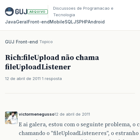
Discussoes de Programacao e
ARQUIVO
Tecnologia
Java
Geral
Front‑end
Mobile
SQL
JS
PHP
Android
GUJ
/
Front-end
/
Topico
Rich:fileUpload não chama
fileUploadListener
12 de abril de 2011
1 resposta
victormenegusso
12 de abril de 2011
E ai galera, estou com o seguinte problema, o 
chamando o "fileUploadListeneres", o estranh