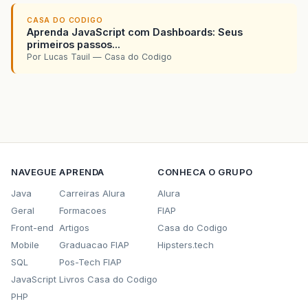
<param-name>
Cache-Control
</param-name>
CASA DO CODIGO
<param-value>
max-age=315360000,
public
</par
Aprenda JavaScript com Dashboards: Seus
</init-param>
primeiros passos...
<init-param>
Por Lucas Tauil — Casa do Codigo
<param-name>
Expires
</param-name>
<param-value>
315360000
</param-value>
</init-param>
<init-param>
<param-name>
Vary
</param-name>
<param-value>
Accept-Encoding
</param-value>
</init-param>
</filter>
<filter>
NAVEGUE
APRENDA
CONHECA O GRUPO
<filter-name>
Language
Filter
</filter-name>
<filter-class>
com.liferay.portal.kernel.serv
Java
Carreiras Alura
Alura
<init-param>
Geral
Formacoes
FIAP
<param-name>
filter-class
</param-name>
Front-end
Artigos
Casa do Codigo
<param-value>
com.liferay.portal.servlet.fil
Mobile
Graduacao FIAP
Hipsters.tech
</init-param>
</filter>
SQL
Pos-Tech FIAP
<filter>
JavaScript
Livros Casa do Codigo
<filter-name>
Minifier
Filter
</filter-name>
PHP
<filter-class>
com.liferay.portal.kernel.serv