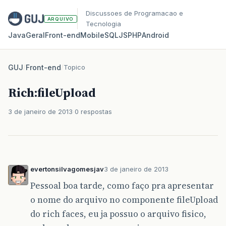
Discussoes de Programacao e
ARQUIVO
Tecnologia
Java
Geral
Front‑end
Mobile
SQL
JS
PHP
Android
GUJ
/
Front-end
/
Topico
Rich:fileUpload
3 de janeiro de 2013
0 respostas
evertonsilvagomesjav
3 de janeiro de 2013
Pessoal boa tarde, como faço pra apresentar
o nome do arquivo no componente fileUpload
do rich faces, eu ja possuo o arquivo fisico,