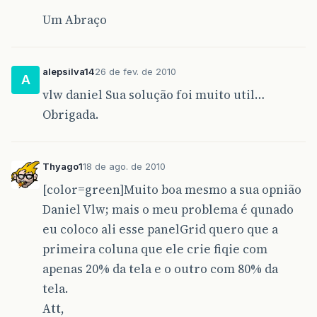
Um Abraço
alepsilva14
26 de fev. de 2010
A
vlw daniel Sua solução foi muito util…
Obrigada.
Thyago1
18 de ago. de 2010
[color=green]Muito boa mesmo a sua opnião
Daniel Vlw; mais o meu problema é qunado
eu coloco ali esse panelGrid quero que a
primeira coluna que ele crie fiqie com
apenas 20% da tela e o outro com 80% da
tela.
Att,