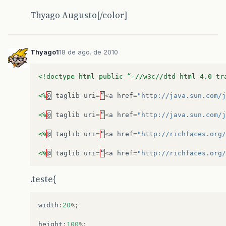
Thyago Augusto[/color]
Thyago1
18 de ago. de 2010
<!doctype html public “-//w3c//dtd html 4.0 tr
<%
@
taglib
uri
=
“
<
a
href
=
"http://java.sun.com/j
<%
@
taglib
uri
=
“
<
a
href
=
"http://java.sun.com/j
<%
@
taglib
uri
=
“
<
a
href
=
"http://richfaces.org/
<%
@
taglib
uri
=
“
<
a
href
=
"http://richfaces.org/
.teste{
width
:
20
%;
height
:
100
%;