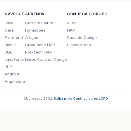
NAVEGUE
APRENDA
CONHECA O GRUPO
Java
Carreiras Alura
Alura
Geral
Formacoes
FIAP
Front-end
Artigos
Casa do Codigo
Mobile
Graduacao FIAP
Hipsters.tech
SQL
Pos-Tech FIAP
JavaScript
Livros Casa do Codigo
PHP
Android
Arquitetura
GUJ: desde 2002.
·
Saiba mais
·
Contribuidores
·
LGPD