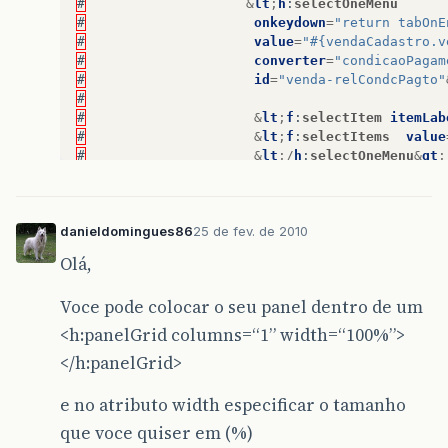
#
&
lt
;
h
:
selectOneMenu
#
onkeydown
=
"return tabOnE
#
value
=
"#{vendaCadastro.v
#
converter
=
"condicaoPagam
#
id
=
"venda-relCondcPagto"
#
#
&
lt
;
f
:
selectItem
itemLab
#
&
lt
;
f
:
selectItems
value
#
&
lt
;/
h
:
selectOneMenu
&
gt
;
#
&
lt
;/
h
:
panelGrid
&
gt
;
danieldomingues86
25 de fev. de 2010
Olá,
Voce pode colocar o seu panel dentro de um
<h:panelGrid columns=“1” width=“100%”>
</h:panelGrid>
e no atributo width especificar o tamanho
que voce quiser em (%)