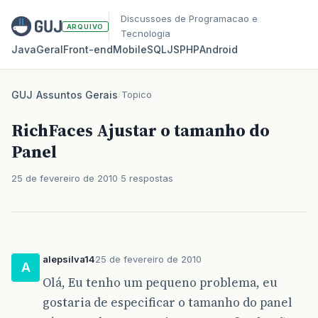
Discussoes de Programacao e
ARQUIVO
Tecnologia
Java
Geral
Front‑end
Mobile
SQL
JS
PHP
Android
GUJ
/
Assuntos Gerais
/
Topico
RichFaces Ajustar o tamanho do
Panel
25 de fevereiro de 2010
5 respostas
alepsilva14
25 de fevereiro de 2010
A
Olá, Eu tenho um pequeno problema, eu
gostaria de especificar o tamanho do panel