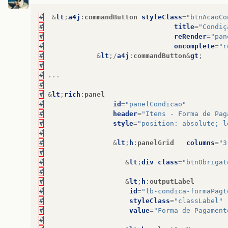
#
&
lt
;
a4j
:
commandButton
styleClass
=
"btnAcaoCo
#
title
=
"Condiç
#
reRender
=
"pan
#
oncomplete
=
"r
#
&
lt
;/
a4j
:
commandButton
&
gt
;
#
#
...
#
#
&
lt
;
rich
:
panel
#
id
=
"panelCondicao"
#
header
=
"Itens - Forma de Pag
#
style
=
"position: absolute; l
#
#
&
lt
;
h
:
panelGrid
columns
=
"3
#
#
&
lt
;
div
class
=
"btnObrigat
#
#
&
lt
;
h
:
outputLabel
#
id
=
"lb-condica-formaPagt
#
styleClass
=
"classLabel"
#
value
=
"Forma de Pagament
#