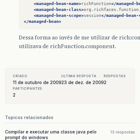
<managed-bean-name>
richFunction
</managed-b
<managed-bean-class>
org.richfaces.function
<managed-bean-scope>
session
</managed-bean-
</managed-bean>
Dessa forma ao invés de me utilizar de rich:c
utilizava de richFunction.component.
CRIADO
ULTIMA RESPOSTA
RESPOSTAS
11 de outubro de 2009
23 de dez. de 2009
2
PARTICIPANTES
2
Topicos relacionados
Compilar e executar uma classe java pelo
13 respostas
prompt do windows