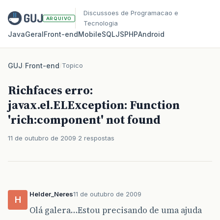
Discussoes de Programacao e
ARQUIVO
Tecnologia
Java
Geral
Front‑end
Mobile
SQL
JS
PHP
Android
GUJ
/
Front-end
/
Topico
Richfaces erro:
javax.el.ELException: Function
'rich:component' not found
11 de outubro de 2009
2 respostas
Helder_Neres
11 de outubro de 2009
H
Olá galera…Estou precisando de uma ajuda