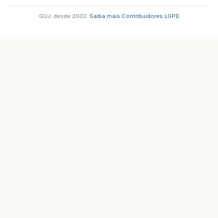
GUJ: desde 2002.
·
Saiba mais
·
Contribuidores
·
LGPD