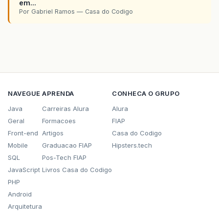
em...
Por Gabriel Ramos — Casa do Codigo
NAVEGUE
APRENDA
CONHECA O GRUPO
Java
Carreiras Alura
Alura
Geral
Formacoes
FIAP
Front-end
Artigos
Casa do Codigo
Mobile
Graduacao FIAP
Hipsters.tech
SQL
Pos-Tech FIAP
JavaScript
Livros Casa do Codigo
PHP
Android
Arquitetura