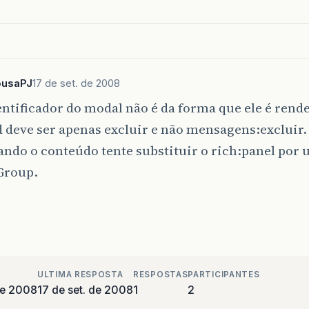
<
div
style
=
"height: 7%"
></
div
>
<
div
style
=
"height: 3%"
>
<
h:messages
id
=
"txterro"
err
</
div
>
ousaPJ
17 de set. de 2008
entificador do modal não é da forma que ele é rend
<
div
style
=
"height: 7%"
></
div
>
id deve ser apenas excluir e não mensagens:excluir.
<
div
id
=
"col_esq"
style
=
"text-al
ando o conteúdo tente substituir o rich:panel por
<
label
style
=
"font-size: 18"
Group.
</
div
>
<
div
id
=
"col_pri"
style
=
"width: 
<
h:inputText
id
=
"iptxtServic
</
div
>
<
div
id
=
"col_dir"
style
=
"width: 
ULTIMA RESPOSTA
RESPOSTAS
PARTICIPANTES
<
h:commandButton
id
=
"btAdici
de 2008
17 de set. de 2008
1
2
</
div
>