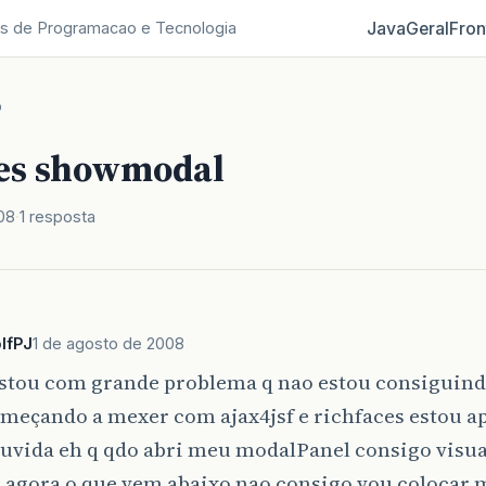
Java
Geral
Fron
s de Programacao e Tecnologia
o
es showmodal
08
1 resposta
lfPJ
1 de agosto de 2008
estou com grande problema q nao estou consiguin
omeçando a mexer com ajax4jsf e richfaces estou 
uvida eh q qdo abri meu modalPanel consigo visual
s agora o que vem abaixo nao consigo vou colocar 