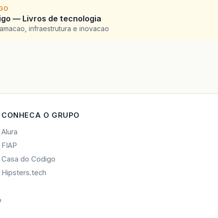
<
div
style
=
"height: 3%;font-size
IGO
go — Livros de tecnologia
<
div
id
=
"col_esq"
>
amacao, infraestrutura e inovacao
<
label
style
=
"font-size: 18"
</
div
>
<
div
style
=
"height: 1%"
>
</
div
>
<
div
id
=
"col_esq"
>
CONHECA O GRUPO
<
h:selectOneListbox
size
=
"10
Alura
</
div
>
FIAP
<
div
style
=
"height: 40%"
></
div
>
Casa do Codigo
Hipsters.tech
<
div
>
<
label
style
=
"font-size: 11"
</
div
>
o
</
div
>