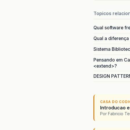
Topicos relacio
Qual software fr
Qual a diferença
Sistema Bibliote
Pensando em Caso
<extend>?
DESIGN PATTERN
CASA DO COD
Introducao e
Por Fabricio T