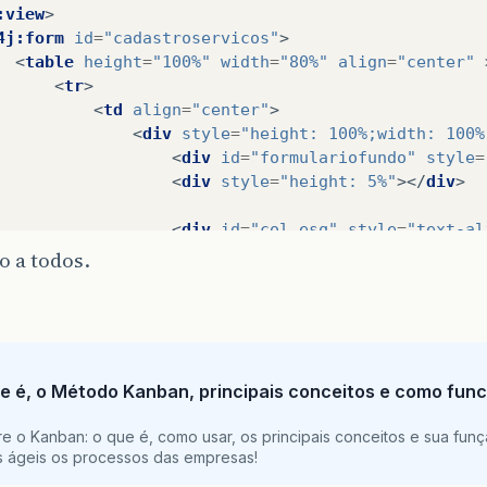
:view
>
4j:form
id
=
"cadastroservicos"
>
<
table
height
=
"100%"
width
=
"80%"
align
=
"center"
<
tr
>
<
td
align
=
"center"
>
<
div
style
=
"height: 100%;width: 100%
<
div
id
=
"formulariofundo"
style
=
<
div
style
=
"height: 5%"
></
div
>
<
div
id
=
"col_esq"
style
=
"text-al
<
label
style
=
"font-size: 18"
 a todos.
</
div
>
<
div
id
=
"col_dir"
>
<
h:selectOneListbox
size
=
"1"
onchange
=
"submit()"
valueCha
e é, o Método Kanban, principais conceitos e como func
<
f:selectItems
value
=
"#{
</
h:selectOneListbox
>
e o Kanban: o que é, como usar, os principais conceitos e sua funç
</
div
>
is ágeis os processos das empresas!