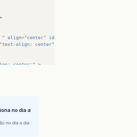
>
 "
align
=
"center"
id
=
"cab"
style
=
"background-color
"text-align: center"
>
Cadastro de Serviços
</
div
>
ign: center;"
>
>
Tipo de Serviço:
</
label
>
id
=
"servicos"
ngeListener
=
"#{servicos.servicosChanged}"
>
iona no dia a
servicos.cadServicoBean.listaServico}"
/>
ão no dia a dia