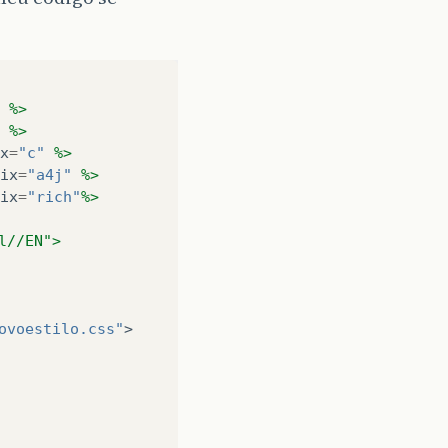
%>
%>
x
=
"c"
%>
ix
=
"a4j"
%>
ix
=
"rich"
%>
l//EN">
ovoestilo.css"
>