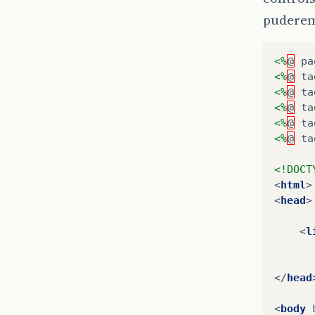
puderem
<%
@
pa
<%
@
ta
<%
@
ta
<%
@
ta
<%
@
ta
<%
@
ta
<!DOCT
<
html
>
<
head
>
<
l
</
head
<
body