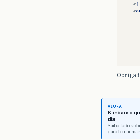
<
f
<
a
Obrigado
ALURA
Kanban: o qu
dia
Saiba tudo sobr
para tornar ma