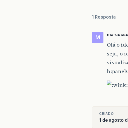
1 Resposta
marcoss
M
Olá o id
seja, o 
visualiz
h:panel
CRIADO
1 de agosto 