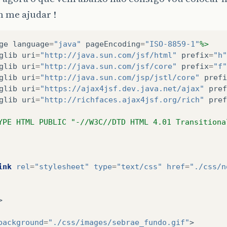
 me ajudar !
ge
language
=
"java"
pageEncoding
=
"ISO-8859-1"
%>
glib
uri
=
"http://java.sun.com/jsf/html"
prefix
=
"h"
glib
uri
=
"http://java.sun.com/jsf/core"
prefix
=
"f"
glib
uri
=
"http://java.sun.com/jsp/jstl/core"
prefi
glib
uri
=
"https://ajax4jsf.dev.java.net/ajax"
pref
glib
uri
=
"http://richfaces.ajax4jsf.org/rich"
pref
YPE HTML PUBLIC "-//W3C//DTD HTML 4.01 Transitiona
ink
rel
=
"stylesheet"
type
=
"text/css"
href
=
"./css/n
>
background
=
"./css/images/sebrae_fundo.gif"
>