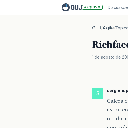
Discussoe
ARQUIVO
GUJ
Agile
/
/
Topic
Richfac
1 de agosto de 20
serginhop
S
Galera 
estou c
minha d
control