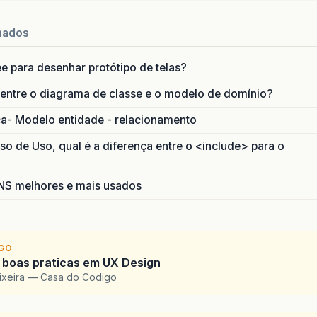
<
div
style
=
"height: 5%"
></
div
>
nados
<
div
id
=
"col_esq"
style
=
"font-si
<
h:selectBooleanCheckbox
id
=
"ch
ee para desenhar protótipo de telas?
</
div
>
 entre o diagrama de classe e o modelo de domínio?
<
div
id
=
"col_pri"
style
=
"width:
ca- Modelo entidade - relacionamento
<
h:inputText
id
=
"iptxtDetalh
</
div
>
 de Uso, qual é a diferença entre o <include> para o
<
div
id
=
"col_dir"
style
=
"width: 
<
a4j:commandButton
reRender
=
S melhores e mais usados
<
a4j:support
event
=
"oncl
</
a4j:commandButton
>
</
div
>
IGO
 boas praticas em UX Design
<
div
style
=
"height: 2%"
></
div
>
eixeira — Casa do Codigo
<
div
style
=
"background: #bfd7f0;