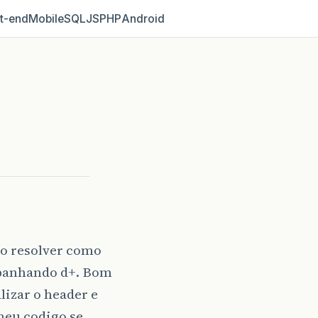
t‑end
Mobile
SQL
JS
PHP
Android
do resolver como
apanhando d+. Bom
izar o header e
meu codigo se