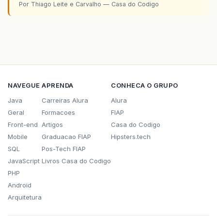
Por Thiago Leite e Carvalho — Casa do Codigo
NAVEGUE
APRENDA
CONHECA O GRUPO
Java
Carreiras Alura
Alura
Geral
Formacoes
FIAP
Front-end
Artigos
Casa do Codigo
Mobile
Graduacao FIAP
Hipsters.tech
SQL
Pos-Tech FIAP
JavaScript
Livros Casa do Codigo
PHP
Android
Arquitetura