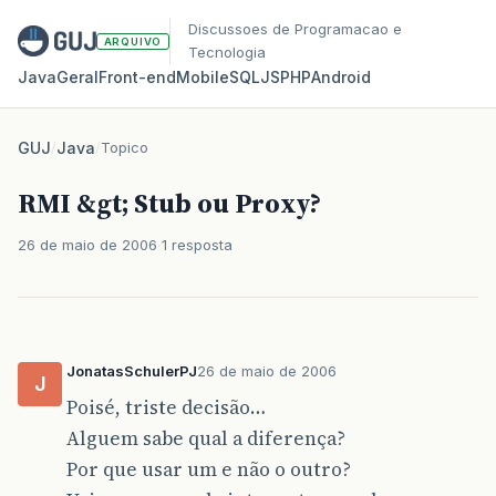
Discussoes de Programacao e
ARQUIVO
Tecnologia
Java
Geral
Front‑end
Mobile
SQL
JS
PHP
Android
GUJ
/
Java
/
Topico
RMI &gt; Stub ou Proxy?
26 de maio de 2006
1 resposta
JonatasSchulerPJ
26 de maio de 2006
J
Poisé, triste decisão…
Alguem sabe qual a diferença?
Por que usar um e não o outro?