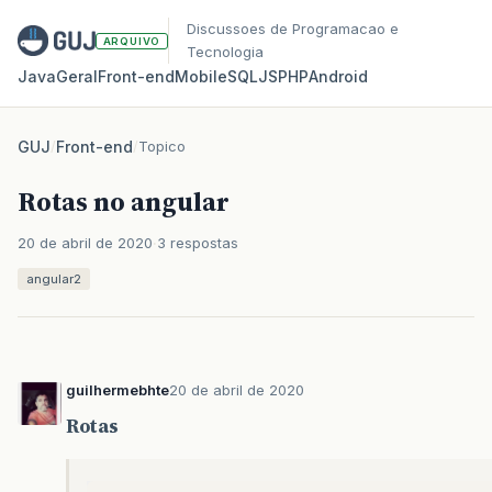
Discussoes de Programacao e
ARQUIVO
Tecnologia
Java
Geral
Front‑end
Mobile
SQL
JS
PHP
Android
GUJ
/
Front-end
/
Topico
Rotas no angular
20 de abril de 2020
3 respostas
angular2
guilhermebhte
20 de abril de 2020
Rotas