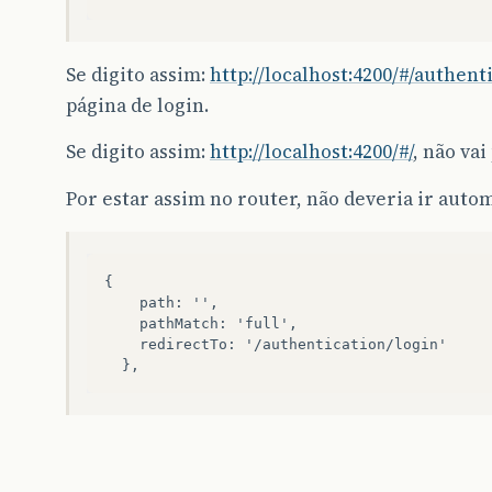
Se digito assim:
http://localhost:4200/#/authent
página de login.
Se digito assim:
http://localhost:4200/#/
, não vai
Por estar assim no router, não deveria ir autom
{

    path: '',

    pathMatch: 'full',

    redirectTo: '/authentication/login'
