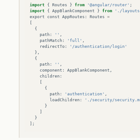
import
{
Routes
}
from
'@angular/router'
;
import
{
AppBlankComponent
}
from
'./layouts
export
const
AppRoutes
:
Routes
=
[
{
path
:
''
,
pathMatch
:
'full'
,
redirectTo
:
'/authentication/login'
},
{
path
:
''
,
component
:
AppBlankComponent
,
children
:
[
{
path
:
'authentication'
,
loadChildren
:
'./security/security.m
}
]
}
];