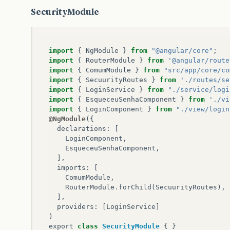
SecurityModule
import
{
NgModule
}
from
"@angular/core"
;
import
{
RouterModule
}
from
'@angular/route
import
{
ComumModule
}
from
"src/app/core/co
import
{
SecuurityRoutes
}
from
'./routes/se
import
{
LoginService
}
from
"./service/logi
import
{
EsqueceuSenhaComponent
}
from
'./vi
import
{
LoginComponent
}
from
"./view/login
@NgModule
({
declarations
:
[
LoginComponent
,
EsqueceuSenhaComponent
,
],
imports
:
[
ComumModule
,
RouterModule
.
forChild
(
SecuurityRoutes
),
],
providers
:
[
LoginService
]
)
export
class
SecurityModule
{
}