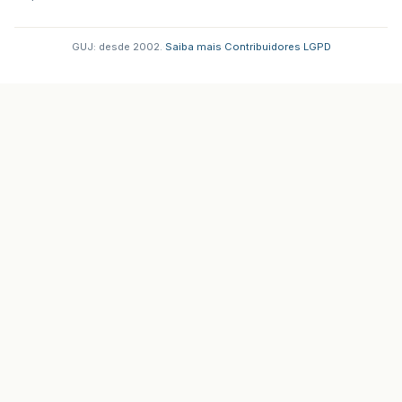
GUJ: desde 2002.
·
Saiba mais
·
Contribuidores
·
LGPD