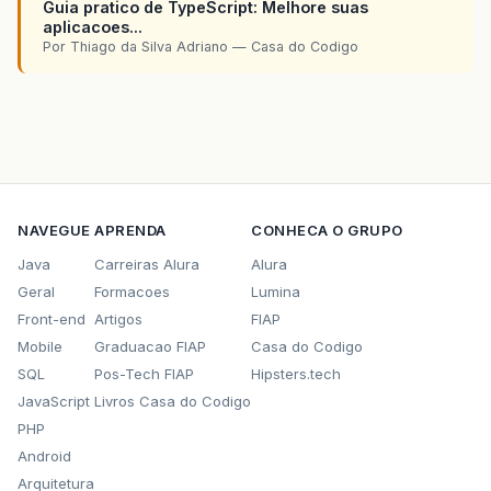
Guia pratico de TypeScript: Melhore suas
aplicacoes...
Por Thiago da Silva Adriano — Casa do Codigo
NAVEGUE
APRENDA
CONHECA O GRUPO
Java
Carreiras Alura
Alura
Geral
Formacoes
Lumina
Front-end
Artigos
FIAP
Mobile
Graduacao FIAP
Casa do Codigo
SQL
Pos-Tech FIAP
Hipsters.tech
JavaScript
Livros Casa do Codigo
PHP
Android
Arquitetura