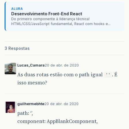
ALURA
Desenvolvimento Front-End React
Do primeiro componente à liderança técnica!
HTML/CSS/JavaScript fundamental, React com hooks e...
3 Respostas
Lucas_Camara
20 de abr. de 2020
As duas rotas estão com o path igual
. É
''
isso mesmo?
guilhermebhte
20 de abr. de 2020
path: ‘’,
component: AppBlankComponent,