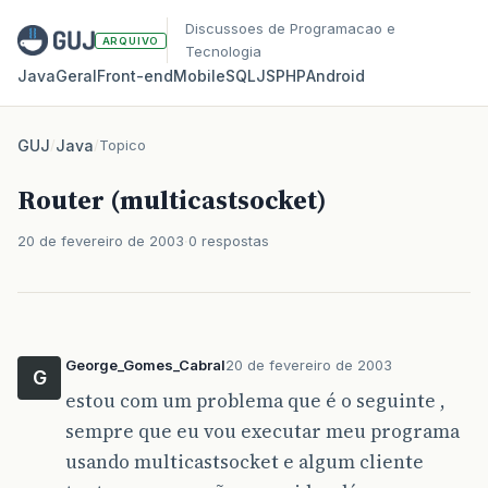
Discussoes de Programacao e
ARQUIVO
Tecnologia
Java
Geral
Front‑end
Mobile
SQL
JS
PHP
Android
GUJ
/
Java
/
Topico
Router (multicastsocket)
20 de fevereiro de 2003
0 respostas
George_Gomes_Cabral
20 de fevereiro de 2003
G
estou com um problema que é o seguinte ,
sempre que eu vou executar meu programa
usando multicastsocket e algum cliente