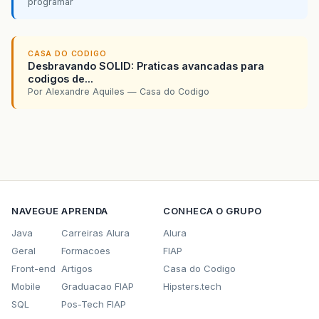
programar
CASA DO CODIGO
Desbravando SOLID: Praticas avancadas para
codigos de...
Por Alexandre Aquiles — Casa do Codigo
NAVEGUE
APRENDA
CONHECA O GRUPO
Java
Carreiras Alura
Alura
Geral
Formacoes
FIAP
Front-end
Artigos
Casa do Codigo
Mobile
Graduacao FIAP
Hipsters.tech
SQL
Pos-Tech FIAP