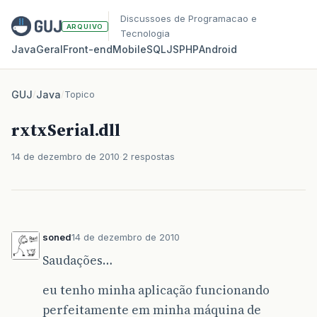
Discussoes de Programacao e
ARQUIVO
Tecnologia
Java
Geral
Front‑end
Mobile
SQL
JS
PHP
Android
GUJ
/
Java
/
Topico
rxtxSerial.dll
14 de dezembro de 2010
2 respostas
soned
14 de dezembro de 2010
Saudações…
eu tenho minha aplicação funcionando
perfeitamente em minha máquina de