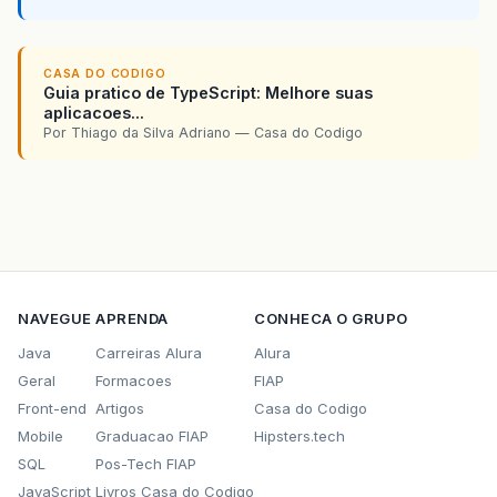
CASA DO CODIGO
Guia pratico de TypeScript: Melhore suas
aplicacoes...
Por Thiago da Silva Adriano — Casa do Codigo
NAVEGUE
APRENDA
CONHECA O GRUPO
Java
Carreiras Alura
Alura
Geral
Formacoes
FIAP
Front-end
Artigos
Casa do Codigo
Mobile
Graduacao FIAP
Hipsters.tech
SQL
Pos-Tech FIAP
JavaScript
Livros Casa do Codigo