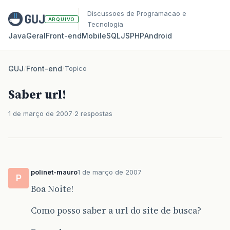
Discussoes de Programacao e
ARQUIVO
Tecnologia
Java
Geral
Front‑end
Mobile
SQL
JS
PHP
Android
GUJ
/
Front-end
/
Topico
Saber url!
1 de março de 2007
2 respostas
polinet-mauro
1 de março de 2007
P
Boa Noite!
Como posso saber a url do site de busca?