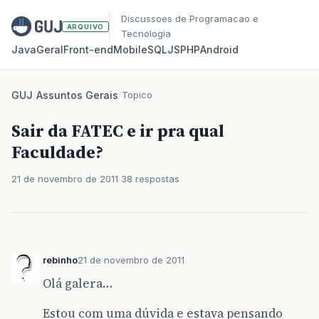
Discussoes de Programacao e
ARQUIVO
Tecnologia
Java
Geral
Front‑end
Mobile
SQL
JS
PHP
Android
GUJ
/
Assuntos Gerais
/
Topico
Sair da FATEC e ir pra qual
Faculdade?
21 de novembro de 2011
38 respostas
rebinho
21 de novembro de 2011
Olá galera…
Estou com uma dúvida e estava pensando