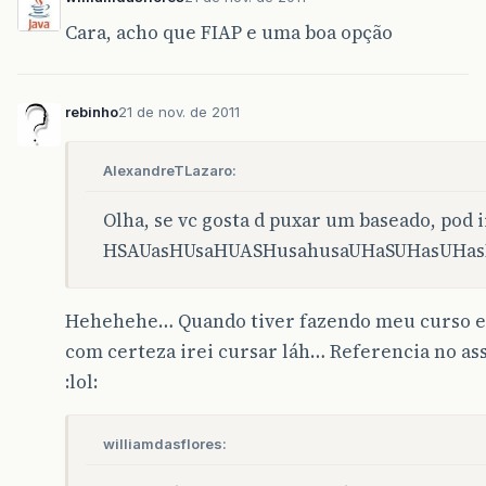
Cara, acho que FIAP e uma boa opção
rebinho
21 de nov. de 2011
AlexandreTLazaro:
Olha, se vc gosta d puxar um baseado, pod 
HSAUasHUsaHUASHusahusaUHaSUHasUHas
Hehehehe… Quando tiver fazendo meu curso e
com certeza irei cursar láh… Referencia no as
:lol:
williamdasflores: