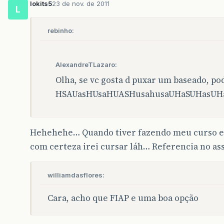
lokits5
23 de nov. de 2011
L
rebinho:
AlexandreTLazaro:
Olha, se vc gosta d puxar um baseado, pod
HSAUasHUsaHUASHusahusaUHaSUHasUH
Hehehehe… Quando tiver fazendo meu curso e
com certeza irei cursar láh… Referencia no assu
williamdasflores:
Cara, acho que FIAP e uma boa opção