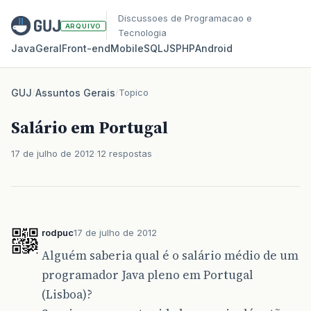
Discussoes de Programacao e
ARQUIVO
Tecnologia
Java
Geral
Front‑end
Mobile
SQL
JS
PHP
Android
GUJ
/
Assuntos Gerais
/
Topico
Salário em Portugal
17 de julho de 2012
12 respostas
rodpuc
17 de julho de 2012
Alguém saberia qual é o salário médio de um
programador Java pleno em Portugal
(Lisboa)?