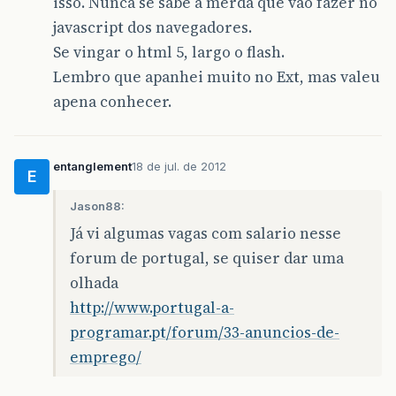
isso. Nunca se sabe a merda que vão fazer no
javascript dos navegadores.
Se vingar o html 5, largo o flash.
Lembro que apanhei muito no Ext, mas valeu
apena conhecer.
entanglement
18 de jul. de 2012
E
Jason88:
Já vi algumas vagas com salario nesse
forum de portugal, se quiser dar uma
olhada
http://www.portugal-a-
programar.pt/forum/33-anuncios-de-
emprego/