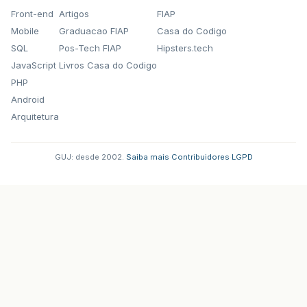
Front-end
Artigos
FIAP
Mobile
Graduacao FIAP
Casa do Codigo
SQL
Pos-Tech FIAP
Hipsters.tech
JavaScript
Livros Casa do Codigo
PHP
Android
Arquitetura
GUJ: desde 2002.
·
Saiba mais
·
Contribuidores
·
LGPD