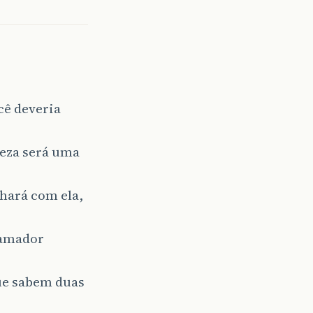
cê deveria
rteza será uma
hará com ela,
ramador
ue sabem duas