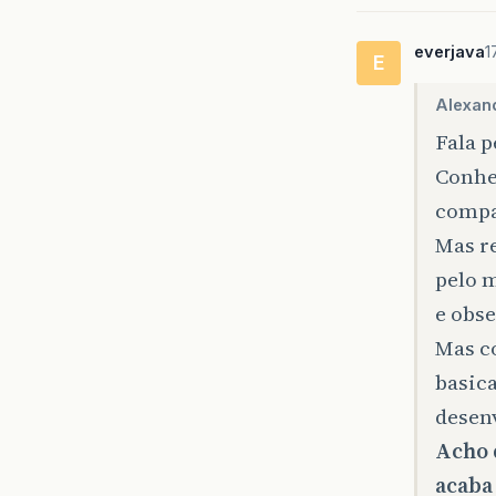
everjava
1
E
Alexan
Fala p
Conhe
compa
Mas re
pelo 
e obse
Mas co
basic
desen
Acho 
acaba 