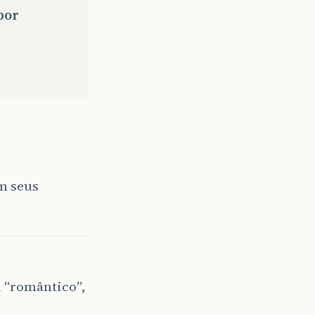
por
om seus
 “romântico”,