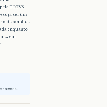
 pela TOTVS
ss ja sei um
o mais amplo…
rada enquanto
am … em
?
 sistemas...