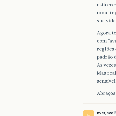
está cre
uma lin
sua vida 
Agora t
com Java
regiões
padrão 
As vezes
Mas rea
sensível
Abraços
everjava
1
E