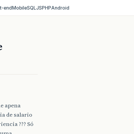
t‑end
Mobile
SQL
JS
PHP
Android
e
le apena
ia de salario
iencia ??? Só
é uma