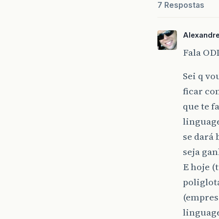
7 Respostas
Alexandr
Fala ODD
Sei q vo
ficar c
que te f
linguag
se dará 
seja gan
E hoje (
poliglot
(empres
linguag