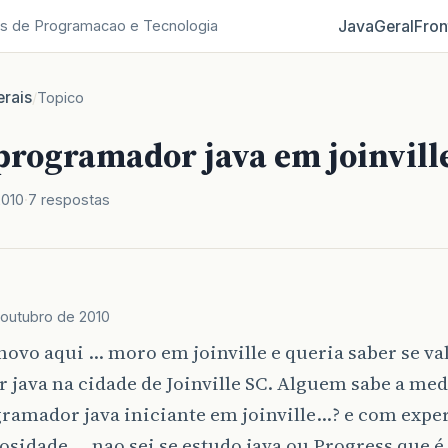
Java
Geral
Fron
s de Programacao e Tecnologia
rais
/
Topico
programador java em joinvill
2010
7 respostas
 outubro de 2010
novo aqui … moro em joinville e queria saber se va
 java na cidade de Joinville SC. Alguem sabe a med
ramador java iniciante em joinville…? e com exper
osidade … nao sei se estudo java ou Progress que 