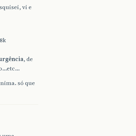
quisei, vi e
.8k
urgência
, de
to…etc…
mínima. só que
r uma