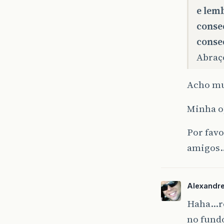
e lem
conse
conse
Abraç
Acho mui
Minha op
Por favo
amigos
Alexandr
Haha…re
no fundo