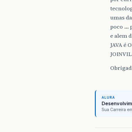
tecnolo
umas da
poco … 
e alem 
JAVA é 
JOINVIL
Obriga
ALURA
Desenvolvim
Sua Carreira e