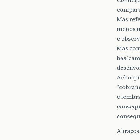
compara
Mas refe
menos n
e observ
Mas como
basicame
desenvo
Acho qu
“cobrand
e lembr
consequ
consequ
Abraços