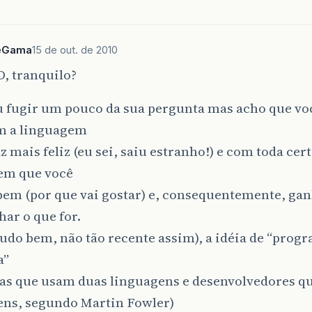
eGama
15 de out. de 2010
, tranquilo?
u fugir um pouco da sua pergunta mas acho que vo
om a linguagem
az mais feliz (eu sei, saiu estranho!) e com toda ce
em que você
bem (por que vai gostar) e, consequentemente, gan
har o que for.
tudo bem, não tão recente assim), a idéia de “prog
a”
as que usam duas linguagens e desenvolvedores q
ens, segundo Martin Fowler)