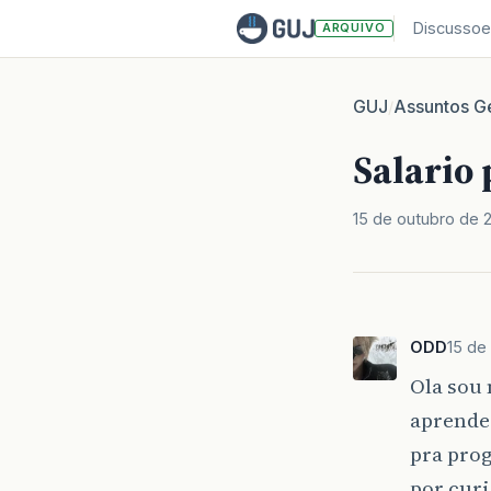
Discussoe
ARQUIVO
GUJ
Assuntos Ge
/
Salario 
15 de outubro de 
ODD
15 de
Ola sou 
aprender
pra prog
por curi