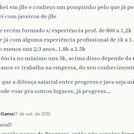
lhei em jlle e conheço um pouquinho pelo que já pes
i com javeiros de jlle
e recém formado s/ experiência prof. de 800 a 1,2k
e já com alguma experiência profissional de 1k a 1
 menos uns 2/3 anos, 1.8k a 2.5k
riência no máximo uns 3k, acima disso depende da
 anos vc trabalha na empresa, do seu conhecimen
 que a difença salarial entre progress e java seja 
pode voar pra outros lugares, já progress…
eGama
17 de out. de 2010
soal!
 muito pouco de Progress, então não consigo faze