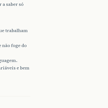
r a saber só
que trabalham
 não foge do
nguagem.
riáveis e bem