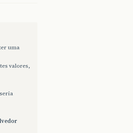
zer uma
tes valores,
seria
lvedor