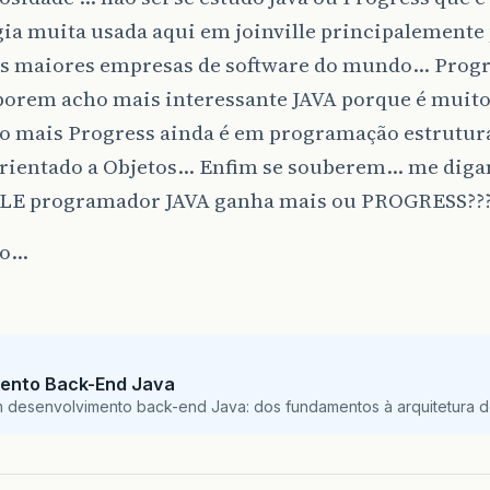
gia muita usada aqui em joinville principalemente
s maiores empresas de software do mundo… Progre
porem acho mais interessante JAVA porque é muit
do mais Progress ainda é em programação estrutu
Orientado a Objetos… Enfim se souberem… me dig
LE programador JAVA ganha mais ou PROGRESS??
do…
ento Back-End Java
m desenvolvimento back-end Java: dos fundamentos à arquitetura de