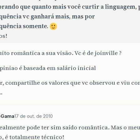
brando que quanto mais você curtir a linguagem, 
quência vc ganhará mais, mas por
quência somente.
os!
to romântica a sua visão. Vc é de joinville ?
iniao é baseada em salário inicial
r, compartilhe os valores que vc observou e viu c
…
eGama
17 de out. de 2010
almente pode ter sim saído romântica. Mas o meu
, é totalmente técnico!