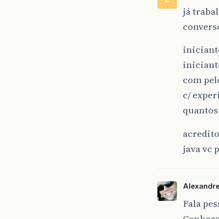
já traba
converse
iniciant
iniciant
com pelo
c/ expe
quantos
acredito
java vc 
Alexandr
Fala pes
Conheço