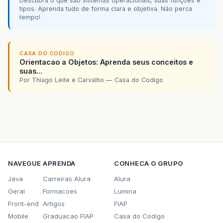
Descubra o que são sistemas operacionais, suas funções e
tipos. Aprenda tudo de forma clara e objetiva. Não perca
tempo!
CASA DO CODIGO
Orientacao a Objetos: Aprenda seus conceitos e
suas...
Por Thiago Leite e Carvalho — Casa do Codigo
NAVEGUE
APRENDA
CONHECA O GRUPO
Java
Carreiras Alura
Alura
Geral
Formacoes
Lumina
Front-end
Artigos
FIAP
Mobile
Graduacao FIAP
Casa do Codigo