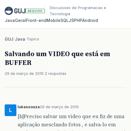
Discussoes de Programacao e
ARQUIVO
Tecnologia
Java
Geral
Front‑end
Mobile
SQL
JS
PHP
Android
GUJ
/
Java
/
Topico
Salvando um VIDEO que está em
BUFFER
29 de março de 2010
2 respostas
lukassouza
29 de março de 2010
L
[b]Preciso salvar um video que eu fiz de uma
aplicação mesclando fotos , e salva-lo em