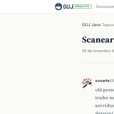
Discussoe
ARQUIVO
GUJ
Java
/
/
Topico
Scanear
26 de novembro 
souarte
26
olá pess
tenho u
servidor
determ