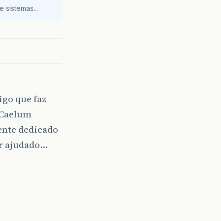
 sistemas...
igo que faz
a Caelum
mente dedicado
er ajudado…