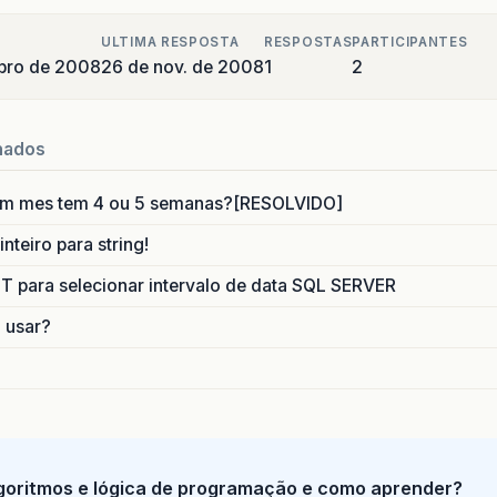
ULTIMA RESPOSTA
RESPOSTAS
PARTICIPANTES
bro de 2008
26 de nov. de 2008
1
2
nados
um mes tem 4 ou 5 semanas?[RESOLVIDO]
nteiro para string!
para selecionar intervalo de data SQL SERVER
o usar?
goritmos e lógica de programação e como aprender?