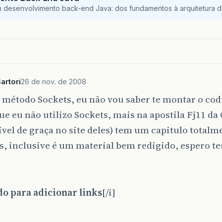
m desenvolvimento back-end Java: dos fundamentos à arquitetura de
artori
26 de nov. de 2008
o método Sockets, eu não vou saber te montar o cod
e eu não utilizo Sockets, mais na apostila Fj11 d
vel de graça no site deles) tem um capitulo total
s, inclusive é um material bem redigido, espero t
do para adicionar links
[/i]