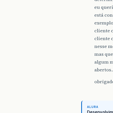
eu queri
está con
exemplo
cliente 
cliente 
nesse mo
mas quer
algum m
abertos.
obrigad
ALURA
Desenvolvim