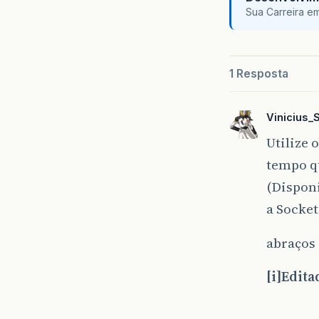
Sua Carreira e
1 Resposta
Vinicius_S
Utilize 
tempo qu
(Disponi
a Socket
abraços
[i]Edita