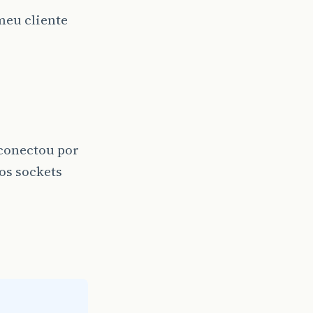
meu cliente
sconectou por
os sockets