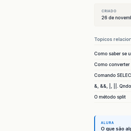
CRIADO
26 de novem
Topicos relacio
Como saber se 
Como converter i
Comando SELECT 
&, &&, |, ||. Qnd
O método split
ALURA
O que são al