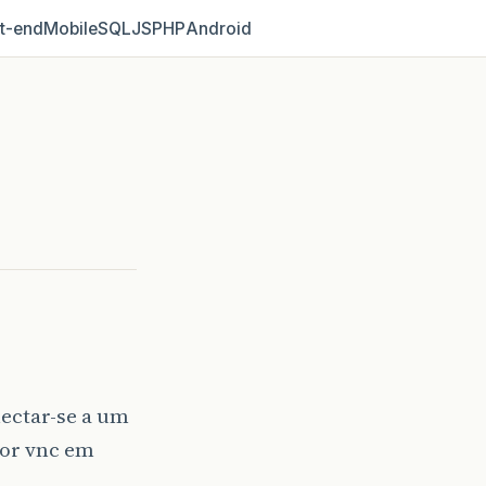
t‑end
Mobile
SQL
JS
PHP
Android
ectar-se a um
dor vnc em