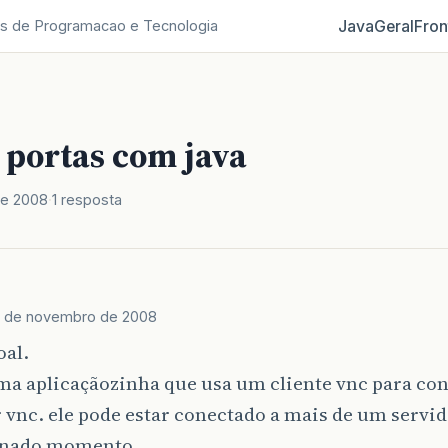
Java
Geral
Fron
s de Programacao e Tecnologia
 portas com java
de 2008
1 resposta
 de novembro de 2008
oal.
ma aplicaçãozinha que usa um cliente vnc para con
 vnc. ele pode estar conectado a mais de um servi
inado momento.