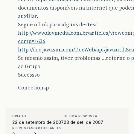
documentos disponíveis na internet que pode
auxiliar.
Segue o link para alguns destes:
http://www.devmedia.com.br/articles/viewcomp
comp=1636
http://doc.java.sun.com/DocWeb/api/java.util.Sc
Se mesmo assim, tiver problemas …retorne o p
ao Grupo.
Sucessso
Conectionsp
CRIADO
ULTIMA RESPOSTA
22 de setembro de 2007
23 de set. de 2007
RESPOSTAS
PARTICIPANTES