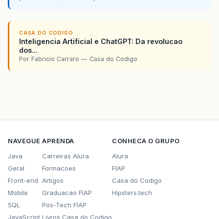
CASA DO CODIGO
Inteligencia Artificial e ChatGPT: Da revolucao
dos...
Por Fabricio Carraro — Casa do Codigo
NAVEGUE
APRENDA
CONHECA O GRUPO
Java
Carreiras Alura
Alura
Geral
Formacoes
FIAP
Front-end
Artigos
Casa do Codigo
Mobile
Graduacao FIAP
Hipsters.tech
SQL
Pos-Tech FIAP
JavaScript
Livros Casa do Codigo