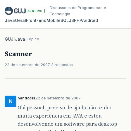
Discussoes de Programacao e
ARQUIVO
Tecnologia
Java
Geral
Front‑end
Mobile
SQL
JS
PHP
Android
GUJ
/
Java
/
Topico
Scanner
22 de setembro de 2007
3 respostas
nandocls
22 de setembro de 2007
N
Olá pessoal, preciso de ajuda não tenho
muita experiência em JAVA e estou
desenvolvendo um software para desktop