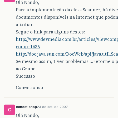
Olá Nando,
Para a implementação da class Scanner, há div
documentos disponíveis na internet que pode
auxiliar.
Segue o link para alguns destes:
http://www.devmedia.com.br/articles/viewcomp
comp=1636
http://doc.java.sun.com/DocWeb/api/java.util.Sc
Se mesmo assim, tiver problemas …retorne o p
ao Grupo.
Sucessso
Conectionsp
conectionsp
23 de set. de 2007
C
Olá Nando,