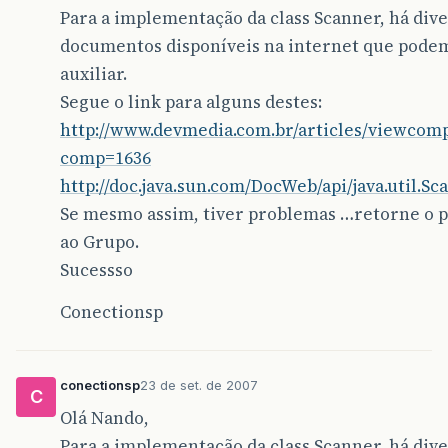
Para a implementação da class Scanner, há div
documentos disponíveis na internet que pode
auxiliar.
Segue o link para alguns destes:
http://www.devmedia.com.br/articles/viewcomp
comp=1636
http://doc.java.sun.com/DocWeb/api/java.util.Sc
Se mesmo assim, tiver problemas …retorne o p
ao Grupo.
Sucessso
Conectionsp
conectionsp
23 de set. de 2007
C
Olá Nando,
Para a implementação da class Scanner, há div