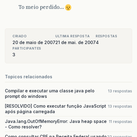
To meio perdido…
CRIADO
ULTIMA RESPOSTA
RESPOSTAS
20 de maio de 2007
21 de mai. de 2007
4
PARTICIPANTES
3
Topicos relacionados
Compilar e executar uma classe java pelo
13 respostas
prompt do windows
[RESOLVIDO] Como executar função JavaScript
13 respostas
após página carregada
Java.lang.OutOfMemoryError: Java heap space
11 respostas
- Como resolver?
Como consultar CPF na Receita Federal usando
22 respostas