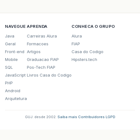
NAVEGUE
APRENDA
CONHECA O GRUPO
Java
Carreiras Alura
Alura
Geral
Formacoes
FIAP
Front-end
Artigos
Casa do Codigo
Mobile
Graduacao FIAP
Hipsters.tech
SQL
Pos-Tech FIAP
JavaScript
Livros Casa do Codigo
PHP
Android
Arquitetura
GUJ: desde 2002.
·
Saiba mais
·
Contribuidores
·
LGPD