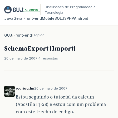
Discussoes de Programacao e
ARQUIVO
Tecnologia
Java
Geral
Front‑end
Mobile
SQL
JS
PHP
Android
GUJ
/
Front-end
/
Topico
SchemaExport [Import]
20 de maio de 2007
4 respostas
rodrigo_lm
20 de maio de 2007
Estou seguindo o tutorial da caleum
(Apostila FJ-28) e estou com um problema
com este trecho de codigo.