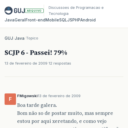
Discussoes de Programacao e
ARQUIVO
Tecnologia
Java
Geral
Front‑end
Mobile
SQL
JS
PHP
Android
GUJ
/
Java
/
Topico
SCJP 6 - Passei! 79%
13 de fevereiro de 2009
12 respostas
FMigowski
13 de fevereiro de 2009
F
Boa tarde galera.
Bom não so de postar muito, mas sempre
estou por aqui xeretando, e como vejo