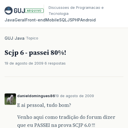
Discussoes de Programacao e
ARQUIVO
Tecnologia
Java
Geral
Front‑end
Mobile
SQL
JS
PHP
Android
GUJ
/
Java
/
Topico
Scjp 6 - passei 80%!
19 de agosto de 2009
6 respostas
danieldomingues86
19 de agosto de 2009
E ai pessoal, tudo bom?
Venho aqui como tradição do forum dizer
que eu PASSEI na prova SCJP 6.0 !!!