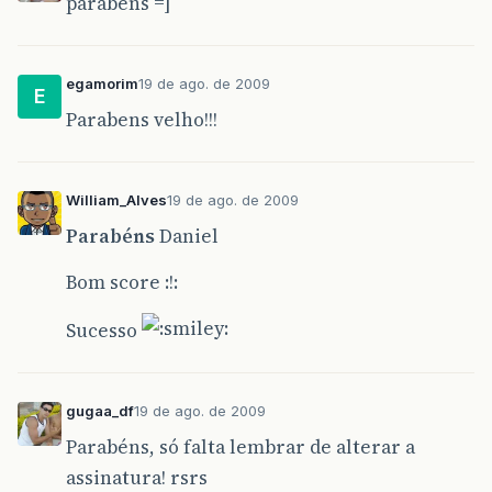
parabens =]
egamorim
19 de ago. de 2009
E
Parabens velho!!!
William_Alves
19 de ago. de 2009
Parabéns
Daniel
Bom score :!:
Sucesso
gugaa_df
19 de ago. de 2009
Parabéns, só falta lembrar de alterar a
assinatura! rsrs