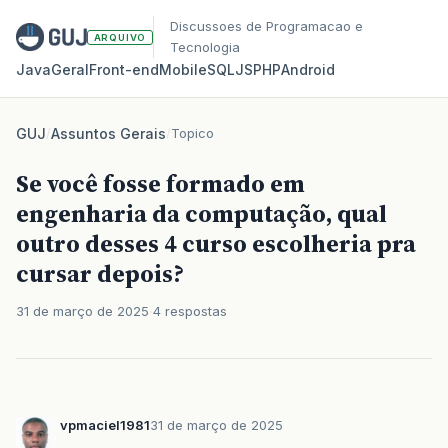
Discussoes de Programacao e
ARQUIVO
Tecnologia
Java
Geral
Front‑end
Mobile
SQL
JS
PHP
Android
GUJ
/
Assuntos Gerais
/
Topico
Se você fosse formado em
engenharia da computação, qual
outro desses 4 curso escolheria pra
cursar depois?
31 de março de 2025
4 respostas
vpmaciel1981
31 de março de 2025