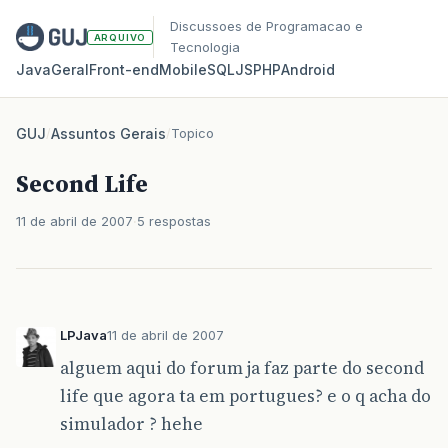
Discussoes de Programacao e
ARQUIVO
Tecnologia
Java
Geral
Front‑end
Mobile
SQL
JS
PHP
Android
GUJ
/
Assuntos Gerais
/
Topico
Second Life
11 de abril de 2007
5 respostas
LPJava
11 de abril de 2007
alguem aqui do forum ja faz parte do second
life que agora ta em portugues? e o q acha do
simulador ? hehe