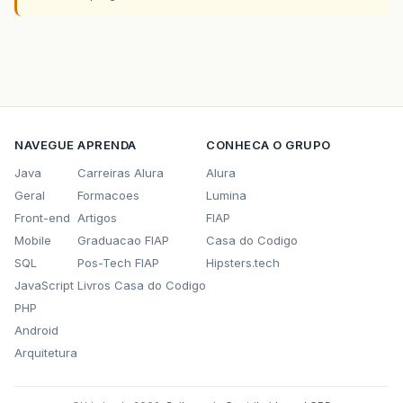
NAVEGUE
APRENDA
CONHECA O GRUPO
Java
Carreiras Alura
Alura
Geral
Formacoes
Lumina
Front-end
Artigos
FIAP
Mobile
Graduacao FIAP
Casa do Codigo
SQL
Pos-Tech FIAP
Hipsters.tech
JavaScript
Livros Casa do Codigo
PHP
Android
Arquitetura