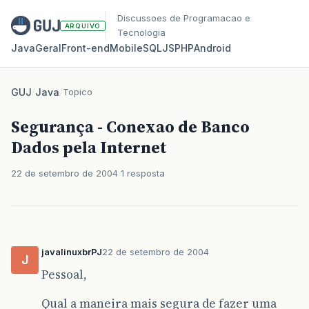
Discussoes de Programacao e
ARQUIVO
Tecnologia
Java
Geral
Front‑end
Mobile
SQL
JS
PHP
Android
GUJ
/
Java
/
Topico
Segurança - Conexao de Banco
Dados pela Internet
22 de setembro de 2004
1 resposta
javalinuxbrPJ
22 de setembro de 2004
J
Pessoal,
Qual a maneira mais segura de fazer uma