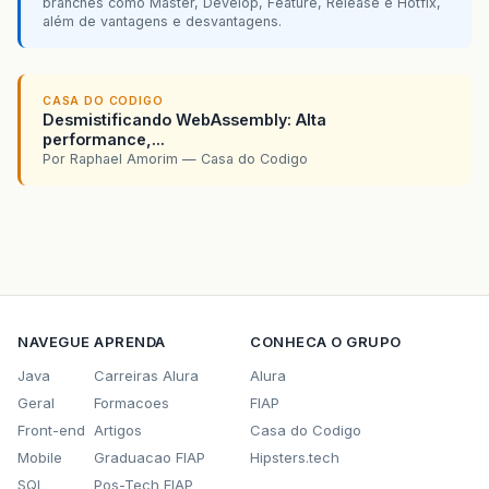
branches como Master, Develop, Feature, Release e Hotfix,
além de vantagens e desvantagens.
CASA DO CODIGO
Desmistificando WebAssembly: Alta
performance,...
Por Raphael Amorim — Casa do Codigo
NAVEGUE
APRENDA
CONHECA O GRUPO
Java
Carreiras Alura
Alura
Geral
Formacoes
FIAP
Front-end
Artigos
Casa do Codigo
Mobile
Graduacao FIAP
Hipsters.tech
SQL
Pos-Tech FIAP