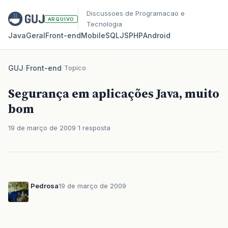
Discussoes de Programacao e
ARQUIVO
Tecnologia
Java
Geral
Front‑end
Mobile
SQL
JS
PHP
Android
GUJ
/
Front-end
/
Topico
Segurança em aplicações Java, muito
bom
19 de março de 2009
1 resposta
Pedrosa
19 de março de 2009