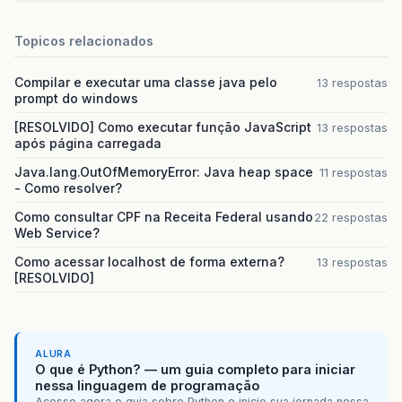
Topicos relacionados
Compilar e executar uma classe java pelo
13 respostas
prompt do windows
[RESOLVIDO] Como executar função JavaScript
13 respostas
após página carregada
Java.lang.OutOfMemoryError: Java heap space
11 respostas
- Como resolver?
Como consultar CPF na Receita Federal usando
22 respostas
Web Service?
Como acessar localhost de forma externa?
13 respostas
[RESOLVIDO]
ALURA
O que é Python? — um guia completo para iniciar
nessa linguagem de programação
Acesse agora o guia sobre Python e inicie sua jornada nessa