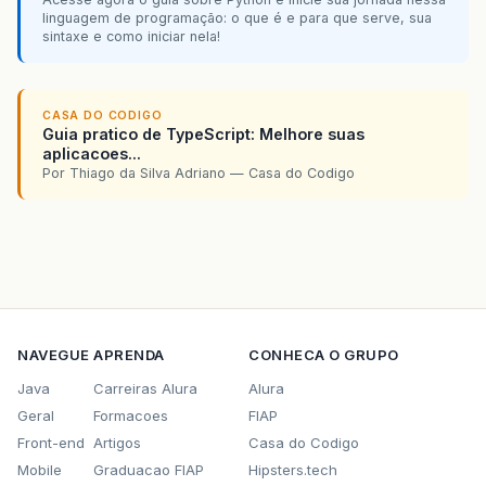
linguagem de programação: o que é e para que serve, sua
sintaxe e como iniciar nela!
CASA DO CODIGO
Guia pratico de TypeScript: Melhore suas
aplicacoes...
Por Thiago da Silva Adriano — Casa do Codigo
NAVEGUE
APRENDA
CONHECA O GRUPO
Java
Carreiras Alura
Alura
Geral
Formacoes
FIAP
Front-end
Artigos
Casa do Codigo
Mobile
Graduacao FIAP
Hipsters.tech