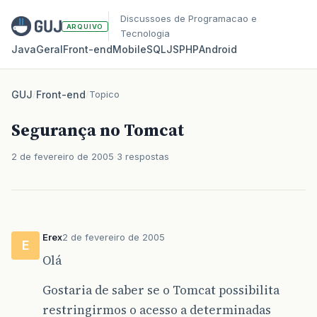
Discussoes de Programacao e
ARQUIVO
Tecnologia
Java
Geral
Front‑end
Mobile
SQL
JS
PHP
Android
GUJ
/
Front-end
/
Topico
Segurança no Tomcat
2 de fevereiro de 2005
3 respostas
Erex
2 de fevereiro de 2005
E
Olá
Gostaria de saber se o Tomcat possibilita
restringirmos o acesso a determinadas