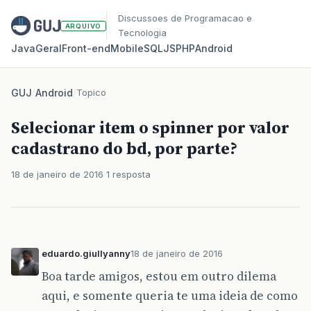
Discussoes de Programacao e
ARQUIVO
Tecnologia
Java
Geral
Front‑end
Mobile
SQL
JS
PHP
Android
GUJ
/
Android
/
Topico
Selecionar item o spinner por valor
cadastrano do bd, por parte?
18 de janeiro de 2016
1 resposta
eduardo.giullyanny
18 de janeiro de 2016
Boa tarde amigos, estou em outro dilema
aqui, e somente queria te uma ideia de como