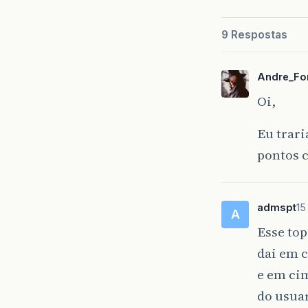
9 Respostas
Andre_Fo
Oi,
Eu trar
pontos 
admspt
15
A
Esse top
dai em 
e em ci
do usuar