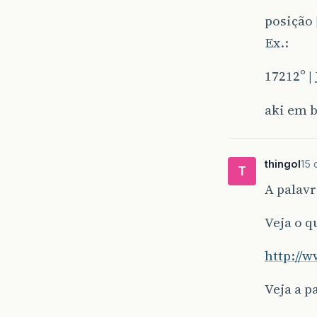
posição 
Ex.:
17212º |
aki em b
thingol
15 
T
A palavr
Veja o q
http://
Veja a p