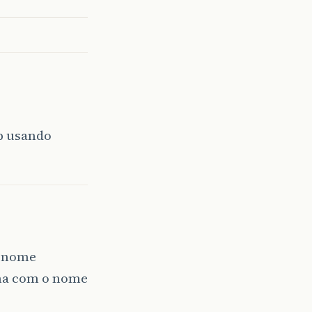
p usando
m nome
nha com o nome