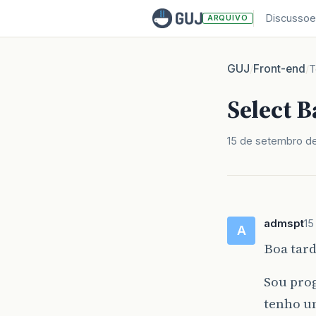
Discussoe
ARQUIVO
GUJ
Front-end
/
/
T
Select 
15 de setembro d
admspt
15
A
Boa tard
Sou pro
tenho u