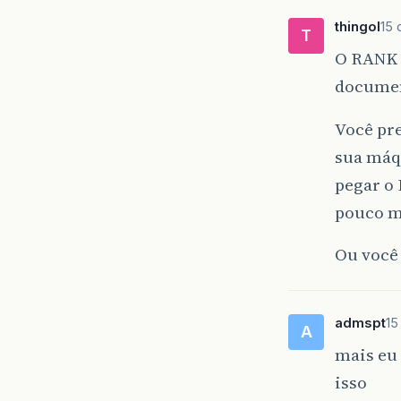
thingol
15 
T
O RANK n
documen
Você pr
sua máqu
pegar o 
pouco m
Ou você
admspt
15
A
mais eu 
isso