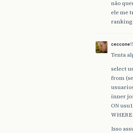
não que
ele me t
ranking
ceccone
1
Tenta al
select u
from (se
usuarios
inner jo
ON usu1
WHERE u
Isso as