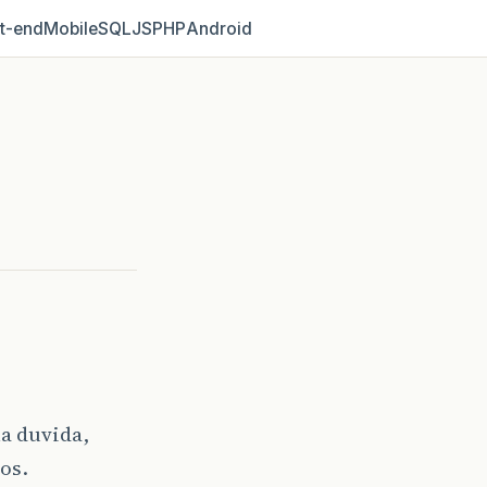
t‑end
Mobile
SQL
JS
PHP
Android
a duvida,
os.