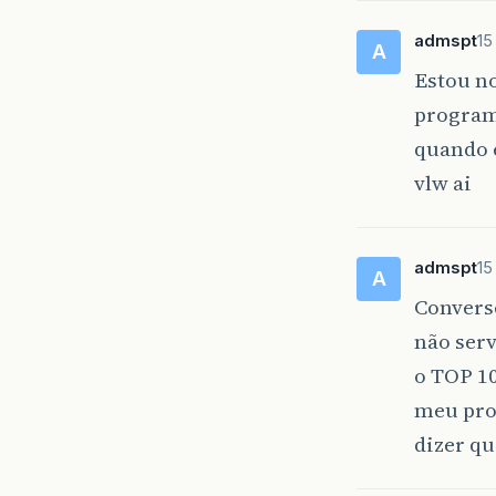
admspt
15
A
Estou no
progra
quando 
vlw ai
admspt
15
A
Convers
não serv
o TOP 10
meu pro
dizer qu