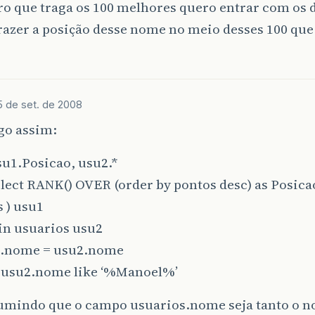
ro que traga os 100 melhores quero entrar com os
razer a posição desse nome no meio desses 100 que
5 de set. de 2008
go assim:
su1.Posicao, usu2.*
lect RANK() OVER (order by pontos desc) as Posica
 ) usu1
in usuarios usu2
.nome = usu2.nome
su2.nome like ‘%Manoel%’
sumindo que o campo usuarios.nome seja tanto o 