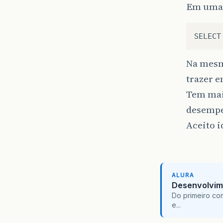
Em uma 
Na mesm
trazer e
Tem mais
desempe
Aceito i
ALURA
Desenvolvim
Do primeiro co
e...