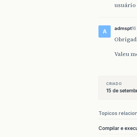
usuário 
admspt
16
A
Obrigado
Valeu 
CRIADO
15 de setemb
Topicos relacio
Compilar e exec