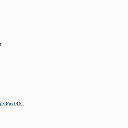
0
hp/3661461