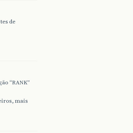
tes de
nção “RANK”
eiros, mais