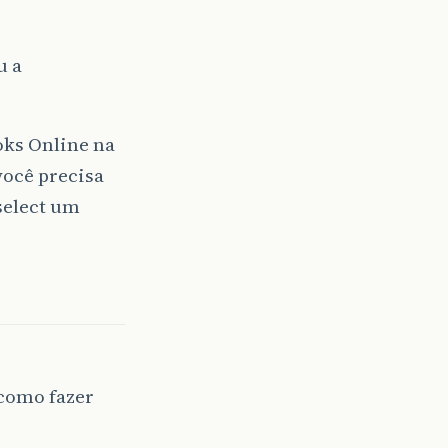
u a
ks Online na
você precisa
select um
 como fazer