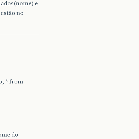
 dados(nome) e
 estão no
o, * from
nome do