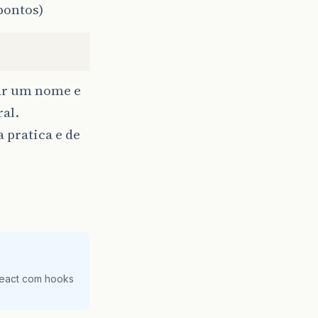
pontos)
ar um nome e
ral.
 pratica e de
React com hooks