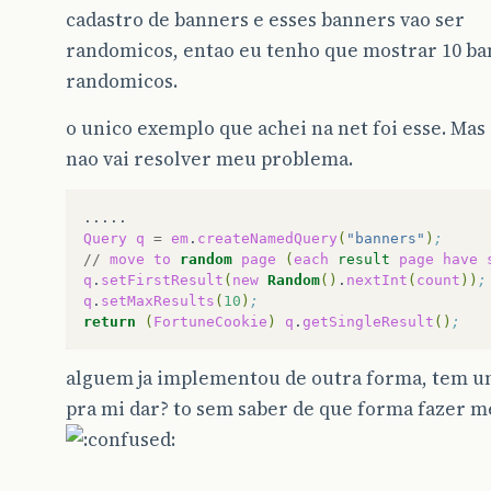
cadastro de banners e esses banners vao ser
randomicos, entao eu tenho que mostrar 10 b
randomicos.
o unico exemplo que achei na net foi esse. Mas
nao vai resolver meu problema.
Query
q
=
em
.
createNamedQuery
(
"banners"
)
;  
//
move
to
random
page
(
each
result
page
have
q
.
setFirstResult
(
new
Random
()
.
nextInt
(
count
))
;
q
.
setMaxResults
(
10
)
;
return
(
FortuneCookie
)
q
.
getSingleResult
()
;
alguem ja implementou de outra forma, tem u
pra mi dar? to sem saber de que forma fazer 