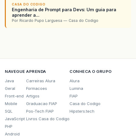
CASA DO CODIGO
Engenharia de Prompt para Devs: Um guia para
aprender a...
Por Ricardo Pupo Larguesa — Casa do Codigo
NAVEGUE
APRENDA
CONHECA O GRUPO
Java
Carreiras Alura
Alura
Geral
Formacoes
Lumina
Front-end
Artigos
FIAP
Mobile
Graduacao FIAP
Casa do Codigo
SQL
Pos-Tech FIAP
Hipsters.tech
JavaScript
Livros Casa do Codigo
PHP
Android