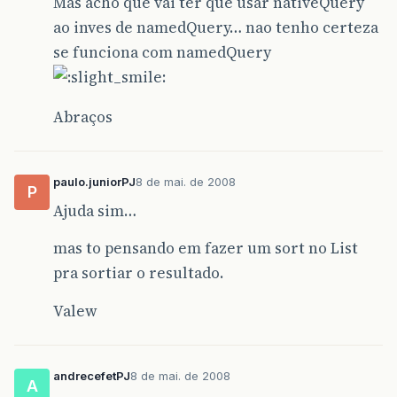
Mas acho que vai ter que usar nativeQuery
ao inves de namedQuery… nao tenho certeza
se funciona com namedQuery
Abraços
paulo.juniorPJ
8 de mai. de 2008
P
Ajuda sim…
mas to pensando em fazer um sort no List
pra sortiar o resultado.
Valew
andrecefetPJ
8 de mai. de 2008
A