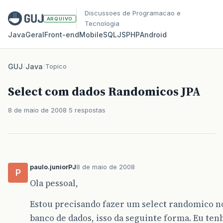
Discussoes de Programacao e
ARQUIVO
Tecnologia
Java
Geral
Front‑end
Mobile
SQL
JS
PHP
Android
GUJ
/
Java
/
Topico
Select com dados Randomicos JPA
8 de maio de 2008
5 respostas
paulo.juniorPJ
8 de maio de 2008
P
Ola pessoal,
Estou precisando fazer um select randomico 
banco de dados, isso da seguinte forma. Eu te