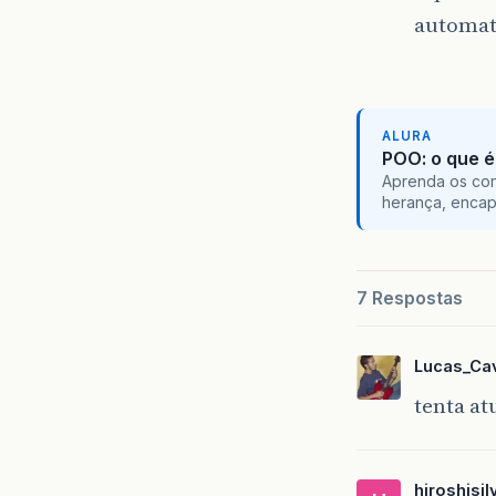
automat
ALURA
POO: o que é
Aprenda os con
herança, encap
7 Respostas
Lucas_Cav
tenta at
hiroshisil