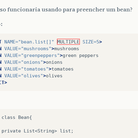
aso funcionaria usando para preencher um bean?
:
T
NAME=
"bean.list[]"
MULTIPLE
SIZE=
5
>
N
VALUE=
"mushrooms"
>
N
VALUE=
"greenpeppers"
>
green
N
VALUE=
"onions"
>
N
VALUE=
"tomatoes"
>
N
VALUE=
"olives"
>
CT>
 class Bean{

 private List<String> list;
