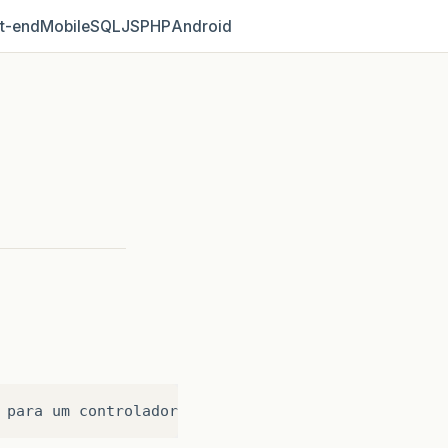
t‑end
Mobile
SQL
JS
PHP
Android