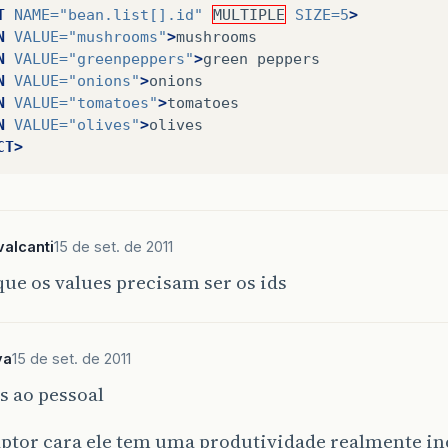
T
NAME=
"bean.list[].id"
MULTIPLE
SIZE=
5
>
N
VALUE=
"mushrooms"
>
mushrooms
N
VALUE=
"greenpeppers"
>
green
peppers
N
VALUE=
"onions"
>
onions
N
VALUE=
"tomatoes"
>
tomatoes
N
VALUE=
"olives"
>
olives
CT>
alcanti
15 de set. de 2011
que os values precisam ser os ids
va
15 de set. de 2011
s ao pessoal
ptor cara ele tem uma produtividade realmente in