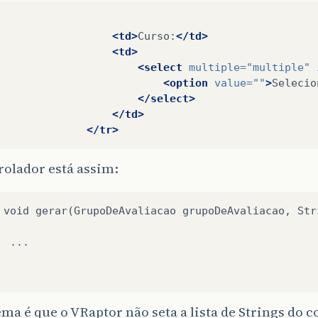
<td>
Curso:
</td>
<td>
<select
multiple=
"multiple"
<option
value=
""
>
Selecio
</select>
</td>
</tr>
rolador está assim:
 void gerar(GrupoDeAvaliacao grupoDeAvaliacao, Str
 ...

ma é que o VRaptor não seta a lista de Strings do 