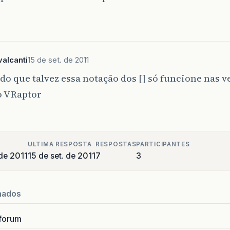
alcanti
15 de set. de 2011
do que talvez essa notação dos [] só funcione nas 
o VRaptor
ULTIMA RESPOSTA
RESPOSTAS
PARTICIPANTES
de 2011
15 de set. de 2011
7
3
nados
forum