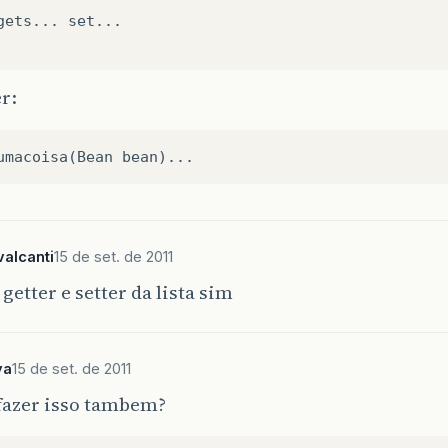
gets... set...

r:
alcanti
15 de set. de 2011
 getter e setter da lista sim
va
15 de set. de 2011
fazer isso tambem?