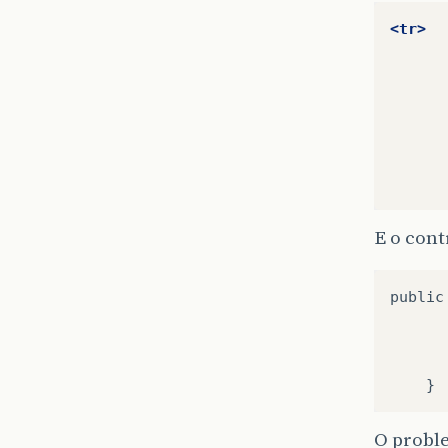
<tr>
E o cont
public
       
O proble