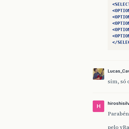
<SELEC
<OPTIO
<OPTIO
<OPTIO
<OPTIO
<OPTIO
</SELE
Lucas_Cav
sim, só 
hiroshisil
H
Parabén
pelo vRa