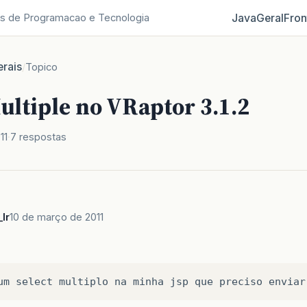
Java
Geral
Fron
s de Programacao e Tecnologia
rais
/
Topico
ultiple no VRaptor 3.1.2
11
7 respostas
lr
10 de março de 2011