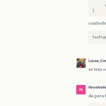
      
controle
Lucas_Cav
se tem o
hiroshisil
H
da para 