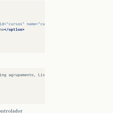
id=
"cursos"
name=
"cursos[]"
size=
"12"
style=
"width
ne
</option>
ing agrupamento, List<String> cursos){

controlador