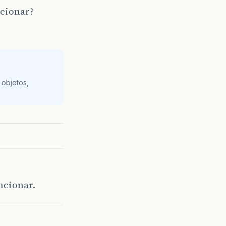
cionar?
 objetos,
uncionar.