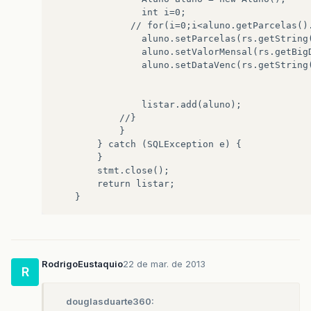
                int i=0;

              // for(i=0;i<aluno.getParcelas().
                aluno.setParcelas(rs.getString(
                aluno.setValorMensal(rs.getBigD
                aluno.setDataVenc(rs.getString(
                listar.add(aluno);

            //}

            }

        } catch (SQLException e) {

        }

        stmt.close();

        return listar;

RodrigoEustaquio
22 de mar. de 2013
R
douglasduarte360: