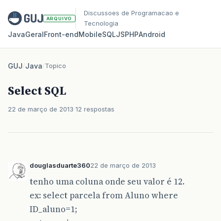
Discussoes de Programacao e
ARQUIVO
Tecnologia
Java
Geral
Front‑end
Mobile
SQL
JS
PHP
Android
GUJ
/
Java
/
Topico
Select SQL
22 de março de 2013
12 respostas
douglasduarte360
22 de março de 2013
tenho uma coluna onde seu valor é 12.
ex: select parcela from Aluno where
ID_aluno=1;