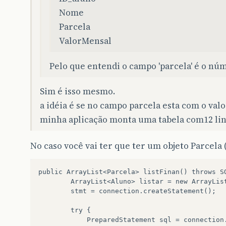
Nome
Parcela
ValorMensal
Pelo que entendi o campo 'parcela' é o nú
Sim é isso mesmo.
a idéia é se no campo parcela esta com o valo
minha aplicação monta uma tabela com12 li
No caso você vai ter que ter um objeto Parcela
public ArrayList<Parcela> listFinan() throws SQ
        ArrayList<Aluno> listar = new ArrayList
        stmt = connection.createStatement();  

        try {  

            PreparedStatement sql = connection