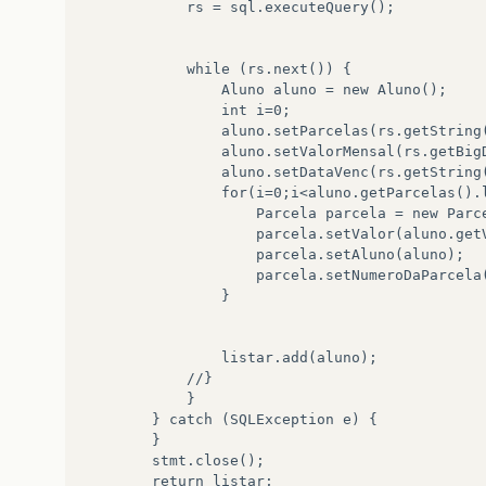
            rs = sql.executeQuery();  

            while (rs.next()) {  

                Aluno aluno = new Aluno();  

                int i=0;  

                aluno.setParcelas(rs.getString(
                aluno.setValorMensal(rs.getBigD
                aluno.setDataVenc(rs.getString(
                for(i=0;i<aluno.getParcelas().l
                    Parcela parcela = new Parce
                    parcela.setValor(aluno.getV
                    parcela.setAluno(aluno);

                    parcela.setNumeroDaParcela(
                }

                listar.add(aluno);  

            //}  

            }  

        } catch (SQLException e) {  

        }  

        stmt.close();  

        return listar;  
