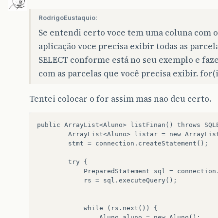
RodrigoEustaquio:
Se entendi certo voce tem uma coluna com o
aplicação voce precisa exibir todas as parcel
SELECT conforme está no seu exemplo e faze
com as parcelas que você precisa exibir. for(int
Tentei colocar o for assim mas nao deu certo.
public ArrayList<Aluno> listFinan() throws SQLE
        ArrayList<Aluno> listar = new ArrayList
        stmt = connection.createStatement();

        try {

            PreparedStatement sql = connection
            rs = sql.executeQuery();

            while (rs.next()) {

                Aluno aluno = new Aluno();
