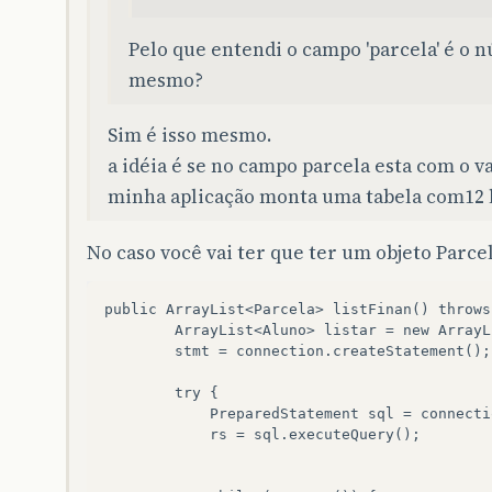
Pelo que entendi o campo 'parcela' é o n
mesmo?
Sim é isso mesmo.
a idéia é se no campo parcela esta com o va
minha aplicação monta uma tabela com12 
No caso você vai ter que ter um objeto Parce
public ArrayList<Parcela> listFinan() throws
        ArrayList<Aluno> listar = new ArrayL
        stmt = connection.createStatement(); 
        try {  

            PreparedStatement sql = connecti
            rs = sql.executeQuery();  
