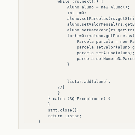
            while (rs.next()) {  

                Aluno aluno = new Aluno();  

                int i=0;  

                aluno.setParcelas(rs.getStri
                aluno.setValorMensal(rs.getB
                aluno.setDataVenc(rs.getStri
                for(i=0;i<aluno.getParcelas(
                    Parcela parcela = new Pa
                    parcela.setValor(aluno.g
                    parcela.setAluno(aluno);

                    parcela.setNumeroDaParcel
                }

                listar.add(aluno);  

            //}  

            }  

        } catch (SQLException e) {  

        }  

        stmt.close();  

        return listar;  
