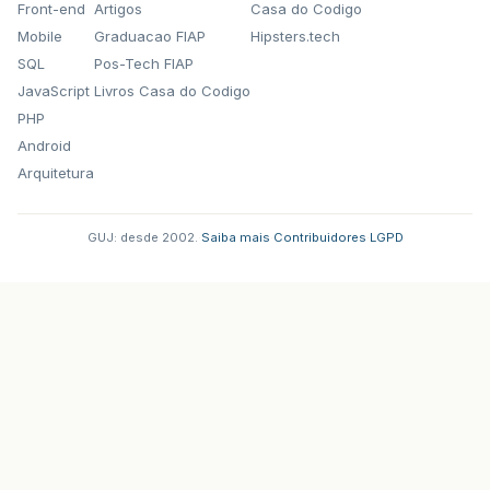
Front-end
Artigos
Casa do Codigo
Mobile
Graduacao FIAP
Hipsters.tech
SQL
Pos-Tech FIAP
JavaScript
Livros Casa do Codigo
PHP
Android
Arquitetura
GUJ: desde 2002.
·
Saiba mais
·
Contribuidores
·
LGPD