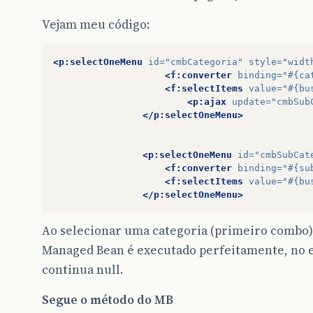
Vejam meu código:
<p:selectOneMenu
id=
"cmbCategoria"
style=
"widt
<f:converter
binding=
"#{ca
<f:selectItems
value=
"#{bu
<p:ajax
update=
"cmbSub
</p:selectOneMenu>
<p:selectOneMenu
id=
"cmbSubCat
<f:converter
binding=
"#{su
<f:selectItems
value=
"#{bu
</p:selectOneMenu>
Ao selecionar uma categoria (primeiro combo
Managed Bean é executado perfeitamente, no e
continua null.
Segue o método do MB