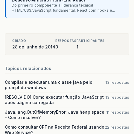
Do primeiro componente à liderança técnica!
HTML/CSS/JavaScript fundamental, React com hooks e...
CRIADO
RESPOSTAS
PARTICIPANTES
28 de junho de 2014
0
1
Topicos relacionados
Compilar e executar uma classe java pelo
13 respostas
prompt do windows
[RESOLVIDO] Como executar função JavaScript
13 respostas
após página carregada
Java.lang.OutOfMemoryError: Java heap space
11 respostas
- Como resolver?
Como consultar CPF na Receita Federal usando
22 respostas
Web Service?