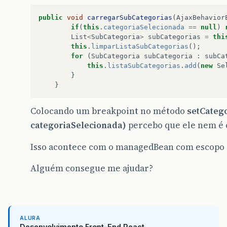
public
void
carregarSubCategorias
(
AjaxBehavior
if
(
this
.
categoriaSelecionada
==
null
)
List
<
SubCategoria
>
subCategorias
=
thi
this
.
limparListaSubCategorias
();
for
(
SubCategoria
subCategoria
:
subCa
this
.
listaSubCategorias
.
add
(
new
Se
}
}
Colocando um breakpoint no método
setCateg
categoriaSelecionada)
percebo que ele nem é
Isso acontece com o managedBean com escopo
Alguém consegue me ajudar?
ALURA
Desenvolvimento Front-End React