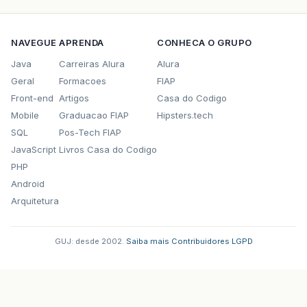
NAVEGUE
APRENDA
CONHECA O GRUPO
Java
Carreiras Alura
Alura
Geral
Formacoes
FIAP
Front-end
Artigos
Casa do Codigo
Mobile
Graduacao FIAP
Hipsters.tech
SQL
Pos-Tech FIAP
JavaScript
Livros Casa do Codigo
PHP
Android
Arquitetura
GUJ: desde 2002.
·
Saiba mais
·
Contribuidores
·
LGPD