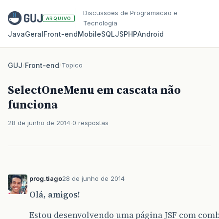
Discussoes de Programacao e
ARQUIVO
Tecnologia
Java
Geral
Front‑end
Mobile
SQL
JS
PHP
Android
GUJ
/
Front-end
/
Topico
SelectOneMenu em cascata não
funciona
28 de junho de 2014
0 respostas
prog.tiago
28 de junho de 2014
Olá, amigos!
Estou desenvolvendo uma página JSF com comb