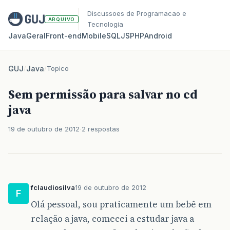
Discussoes de Programacao e
ARQUIVO
Tecnologia
Java
Geral
Front‑end
Mobile
SQL
JS
PHP
Android
GUJ
/
Java
/
Topico
Sem permissão para salvar no cd
java
19 de outubro de 2012
2 respostas
fclaudiosilva
19 de outubro de 2012
F
Olá pessoal, sou praticamente um bebê em
relação a java, comecei a estudar java a