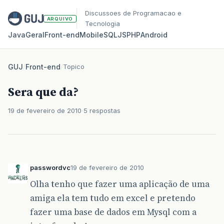
Discussoes de Programacao e
ARQUIVO
Tecnologia
Java
Geral
Front‑end
Mobile
SQL
JS
PHP
Android
GUJ
/
Front-end
/
Topico
Sera que da?
19 de fevereiro de 2010
5 respostas
passwordvc
19 de fevereiro de 2010
Olha tenho que fazer uma aplicação de uma
amiga ela tem tudo em excel e pretendo
fazer uma base de dados em Mysql com a