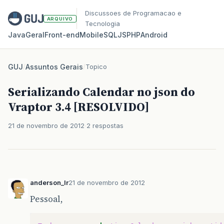
Discussoes de Programacao e
ARQUIVO
Tecnologia
Java
Geral
Front‑end
Mobile
SQL
JS
PHP
Android
GUJ
/
Assuntos Gerais
/
Topico
Serializando Calendar no json do
Vraptor 3.4 [RESOLVIDO]
21 de novembro de 2012
2 respostas
anderson_lr
21 de novembro de 2012
Pessoal,