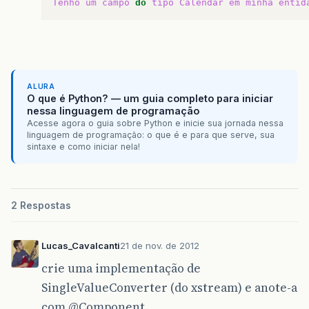
Tenho
um
campo
do
tipo
Calendar
em
minha
entid
ALURA
O que é Python? — um guia completo para iniciar
nessa linguagem de programação
Acesse agora o guia sobre Python e inicie sua jornada nessa
linguagem de programação: o que é e para que serve, sua
sintaxe e como iniciar nela!
2 Respostas
Lucas_Cavalcanti
21 de nov. de 2012
crie uma implementação de
SingleValueConverter (do xstream) e anote-a
com
@Component