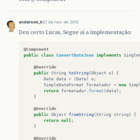
anderson_lr
21 de nov. de 2012
Deu certo Lucas, Segue aí a implementação:
@Component
public
class
ConvertDateJson
implements
Single
@Override
public
String
toString
(
Object
o
)
{
Date
data
=
(
Date
)
o
;
SimpleDateFormat
formatador
=
new
Simp
return
formatador
.
format
(
data
);
}
@Override
public
Object
fromString
(
String
string
)
{
return
null
;
}
@Override