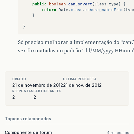
public
boolean
canConvert
(
Class
type
)
{
return
Date
.
class
.
isAssignableFrom
(
typ
}
}
Só preciso melhorar a implementação do “canCo
ser formatadas no padrão “dd/MM/yyyy HH:mm”.
CRIADO
ULTIMA RESPOSTA
21 de novembro de 2012
21 de nov. de 2012
RESPOSTAS
PARTICIPANTES
2
2
Topicos relacionados
Componente de forum
4 respostas