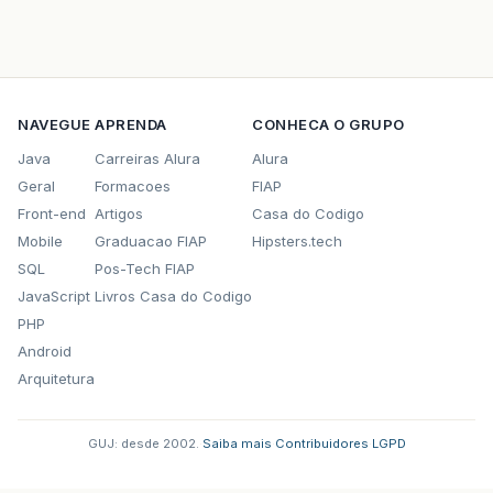
NAVEGUE
APRENDA
CONHECA O GRUPO
Java
Carreiras Alura
Alura
Geral
Formacoes
FIAP
Front-end
Artigos
Casa do Codigo
Mobile
Graduacao FIAP
Hipsters.tech
SQL
Pos-Tech FIAP
JavaScript
Livros Casa do Codigo
PHP
Android
Arquitetura
GUJ: desde 2002.
·
Saiba mais
·
Contribuidores
·
LGPD