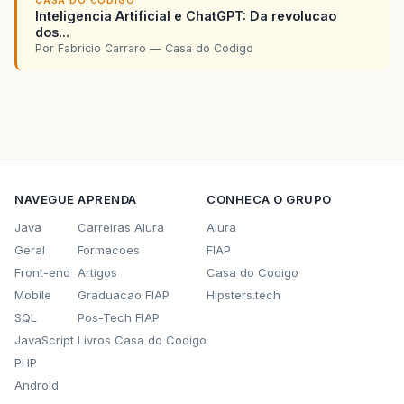
CASA DO CODIGO
Inteligencia Artificial e ChatGPT: Da revolucao
dos...
Por Fabricio Carraro — Casa do Codigo
NAVEGUE
APRENDA
CONHECA O GRUPO
Java
Carreiras Alura
Alura
Geral
Formacoes
FIAP
Front-end
Artigos
Casa do Codigo
Mobile
Graduacao FIAP
Hipsters.tech
SQL
Pos-Tech FIAP
JavaScript
Livros Casa do Codigo
PHP
Android