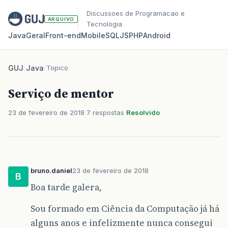
Discussoes de Programacao e
ARQUIVO
Tecnologia
Java
Geral
Front‑end
Mobile
SQL
JS
PHP
Android
GUJ
/
Java
/
Topico
Serviço de mentor
23 de fevereiro de 2018
7 respostas
Resolvido
bruno.daniel
23 de fevereiro de 2018
B
Boa tarde galera,
Sou formado em Ciência da Computação já há
alguns anos e infelizmente nunca consegui