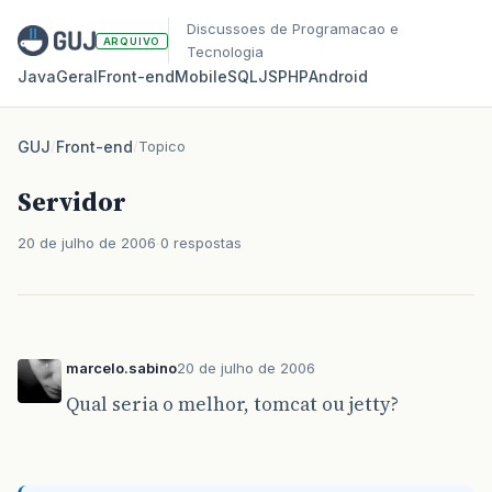
Discussoes de Programacao e
ARQUIVO
Tecnologia
Java
Geral
Front‑end
Mobile
SQL
JS
PHP
Android
GUJ
/
Front-end
/
Topico
Servidor
20 de julho de 2006
0 respostas
marcelo.sabino
20 de julho de 2006
Qual seria o melhor, tomcat ou jetty?