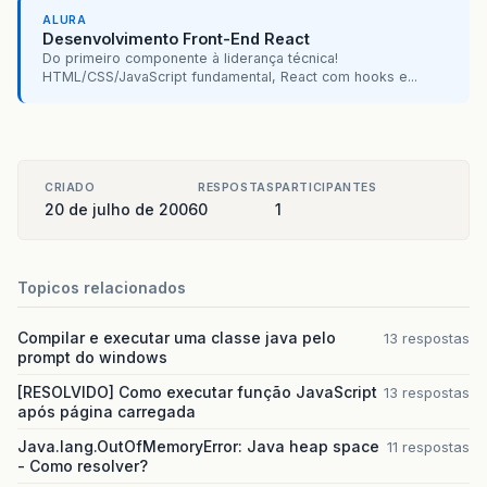
ALURA
Desenvolvimento Front-End React
Do primeiro componente à liderança técnica!
HTML/CSS/JavaScript fundamental, React com hooks e...
CRIADO
RESPOSTAS
PARTICIPANTES
20 de julho de 2006
0
1
Topicos relacionados
Compilar e executar uma classe java pelo
13 respostas
prompt do windows
[RESOLVIDO] Como executar função JavaScript
13 respostas
após página carregada
Java.lang.OutOfMemoryError: Java heap space
11 respostas
- Como resolver?