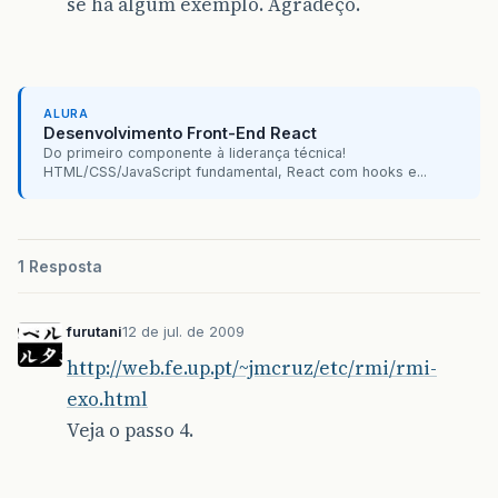
se há algum exemplo. Agradeço.
ALURA
Desenvolvimento Front-End React
Do primeiro componente à liderança técnica!
HTML/CSS/JavaScript fundamental, React com hooks e...
1 Resposta
furutani
12 de jul. de 2009
http://web.fe.up.pt/~jmcruz/etc/rmi/rmi-
exo.html
Veja o passo 4.