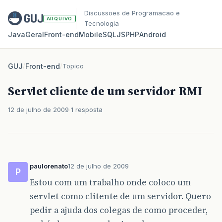
Discussoes de Programacao e
ARQUIVO
Tecnologia
Java
Geral
Front‑end
Mobile
SQL
JS
PHP
Android
GUJ
/
Front-end
/
Topico
Servlet cliente de um servidor RMI
12 de julho de 2009
1 resposta
paulorenato
12 de julho de 2009
P
Estou com um trabalho onde coloco um
servlet como clitente de um servidor. Quero
pedir a ajuda dos colegas de como proceder,