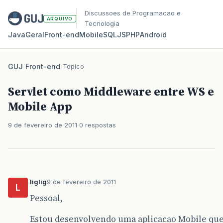
Discussoes de Programacao e
ARQUIVO
Tecnologia
Java
Geral
Front‑end
Mobile
SQL
JS
PHP
Android
GUJ
/
Front-end
/
Topico
Servlet como Middleware entre WS e
Mobile App
9 de fevereiro de 2011
0 respostas
liglig
9 de fevereiro de 2011
L
Pessoal,
Estou desenvolvendo uma aplicacao Mobile que 