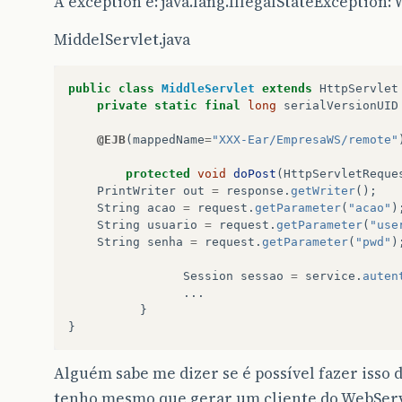
A exception é: java.lang.IllegalStateException:
MiddelServlet.java
public
class
MiddleServlet
extends
HttpServlet
private
static
final
long
serialVersionUID
@EJB
(
mappedName
=
"XXX-Ear/EmpresaWS/remote"
protected
void
doPost
(
HttpServletReque
PrintWriter
out
=
response
.
getWriter
();
String
acao
=
request
.
getParameter
(
"acao"
)
String
usuario
=
request
.
getParameter
(
"use
String
senha
=
request
.
getParameter
(
"pwd"
)
Session
sessao
=
service
.
auten
...
}
}
Alguém sabe me dizer se é possível fazer isso
tenho mesmo que gerar um cliente do WebSer