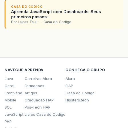
CASA DO CODIGO
Aprenda JavaScript com Dashboards: Seus
primeiros passos...
Por Lucas Tauil — Casa do Codigo
NAVEGUE
APRENDA
CONHECA O GRUPO
Java
Carreiras Alura
Alura
Geral
Formacoes
FIAP
Front-end
Artigos
Casa do Codigo
Mobile
Graduacao FIAP
Hipsters.tech
SQL
Pos-Tech FIAP
JavaScript
Livros Casa do Codigo
PHP