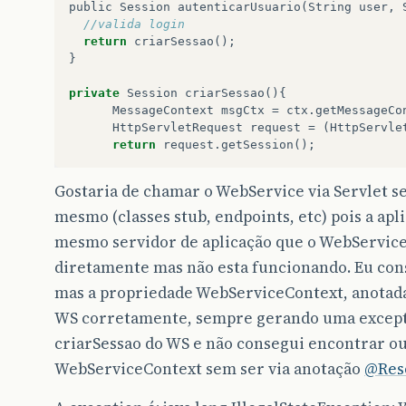
public
Session
autenticarUsuario
(
String
user
,
//valida login
return
criarSessao
();
}
private
Session
criarSessao
(){
MessageContext
msgCtx
=
ctx
.
getMessageCo
HttpServletRequest
request
=
(
HttpServle
return
request
.
getSession
();
Gostaria de chamar o WebService via Servlet s
mesmo (classes stub, endpoints, etc) pois a apl
mesmo servidor de aplicação que o WebServic
diretamente mas não esta funcionando. Eu consi
mas a propriedade WebServiceContext, anota
WS corretamente, sempre gerando uma excepti
criarSessao do WS e não consegui encontrar ou
WebServiceContext sem ser via anotação
@Res