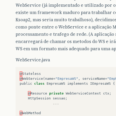
WebService (já implementado e utilizado por o
existe um framework maduro para trabalhar c
Ksoap2, mas seria muito trabalhoso), decidimos
como ponte entre o WebService e a aplicação M
processamento e trafego de rede. (A aplicação
encarregará de chamar os metodos do WS e irá 
WS em um formato mais adequado para uma apli
WebService.java
@
Stateless
@
WebService
(
name
=
"EmpresaWS"
,
serviceName
=
"Emp
public
class
EmpresaWS
implements
IEmpresaWS
{
@
Resource
private
WebServiceContext
ctx
;
HttpSession
sessao
;
...
@
WebMethod