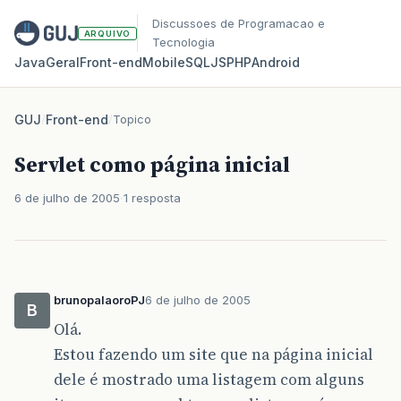
Discussoes de Programacao e
ARQUIVO
Tecnologia
Java
Geral
Front‑end
Mobile
SQL
JS
PHP
Android
GUJ
/
Front-end
/
Topico
Servlet como página inicial
6 de julho de 2005
1 resposta
brunopalaoroPJ
6 de julho de 2005
B
Olá.
Estou fazendo um site que na página inicial
dele é mostrado uma listagem com alguns