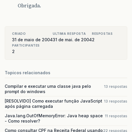
Obrigada.
CRIADO
ULTIMA RESPOSTA
RESPOSTAS
31 de maio de 2004
31 de mai. de 2004
2
PARTICIPANTES
2
Topicos relacionados
Compilar e executar uma classe java pelo
13 respostas
prompt do windows
[RESOLVIDO] Como executar função JavaScript
13 respostas
após página carregada
Java.lang.OutOfMemoryError: Java heap space
11 respostas
- Como resolver?
Como consultar CPF na Receita Federal usando
22 respostas